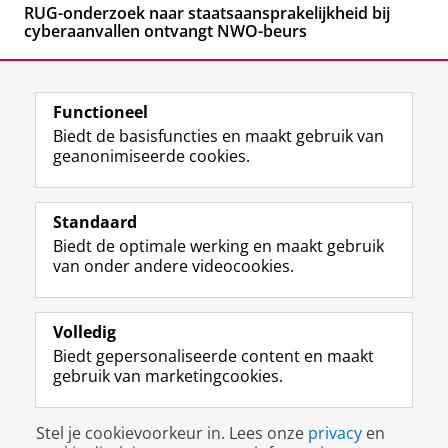
RUG-onderzoek naar staatsaansprakelijkheid bij
cyberaanvallen ontvangt NWO-beurs
Functioneel
Biedt de basisfuncties en maakt gebruik van
geanonimiseerde cookies.
F
L
R
I
Y
Volg de RUG
a
i
S
n
o
Standaard
c
n
S
s
u
Biedt de optimale werking en maakt gebruik
e
k
-
t
T
Studiekiezers
van onder andere videocookies.
b
e
f
a
u
Maatschappij/bedrijven
o
d
e
g
b
o
I
e
r
e
Alumni
k
n
d
a
-
Volledig
p
-
R
m
k
Biedt gepersonaliseerde content en maakt
Over ons
a
p
i
-
a
gebruik van marketingcookies.
g
a
j
a
n
i
g
k
c
a
Disclaimer & Copyright
Privacy
Cookies
n
i
s
c
a
Stel je cookievoorkeur in. Lees onze
privacy
en
Inloggen