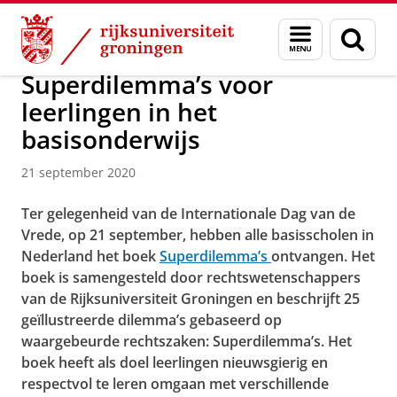
Skip
Skip
Over ons
Nieuwsarchief
Menu
Zoek
to
to
en
Content
Navigation
zoeken
Superdilemma’s voor
leerlingen in het
basisonderwijs
21 september 2020
Ter gelegenheid van de Internationale Dag van de
Vrede, op 21 september, hebben alle basisscholen in
Nederland het boek
Superdilemma’s
ontvangen. Het
boek is samengesteld door rechtswetenschappers
van de Rijksuniversiteit Groningen en beschrijft 25
geïllustreerde dilemma’s gebaseerd op
waargebeurde rechtszaken: Superdilemma’s. Het
boek heeft als doel leerlingen nieuwsgierig en
respectvol te leren omgaan met verschillende