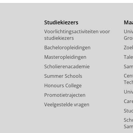
Studiekiezers
Maa
Voorlichtingsactiviteiten voor
Univ
studiekiezers
Gro
Bacheloropleidingen
Zoe
Masteropleidingen
Tal
Scholierenacademie
Sam
Cen
Summer Schools
Tec
Honours College
Uni
Promotietrajecten
Car
Veelgestelde vragen
Stu
Sch
Sam