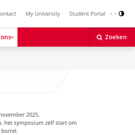
ontact
My University
Student Portal
Contr
Nederlands
English
 ons
Zoeken
 november 2025.
, het symposium zelf start om
n borrel.