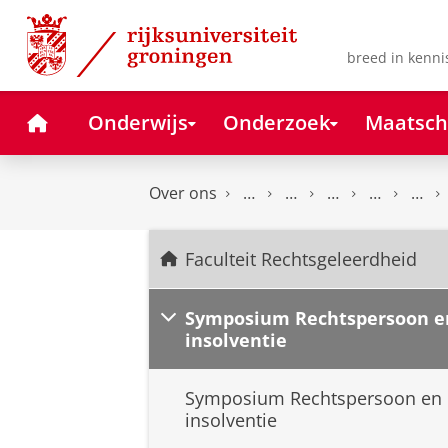
Skip
Skip
to
to
Content
Navigation
breed in kenni
Home
Onderwijs
Onderzoek
Maatsch
Over ons
Faculteit Rechtsgeleerdheid
Symposium Rechtspersoon e
insolventie
Symposium Rechtspersoon en
insolventie