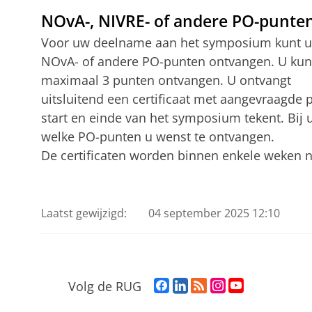
NOvA-, NIVRE- of andere PO-punte
Voor uw deelname aan het symposium kunt u
NOvA- of andere PO-punten ontvangen. U kun
maximaal 3 punten ontvangen. U ontvangt
uitsluitend een certificaat met aangevraagde p
start en einde van het symposium tekent. Bij 
welke PO-punten u wenst te ontvangen.
De certificaten worden binnen enkele weken 
Laatst gewijzigd:
04 september 2025 12:10
F
L
R
I
Y
Volg de RUG
a
i
S
n
o