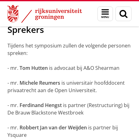
Skip
Skip
Symposium Rechtspersoon e
Menu
Zoek
to
to
en
Content
Navigation
zoeken
Sprekers
Tijdens het symposium zullen de volgende personen
spreken:
- mr.
Tom Hutten
is advocaat bij A&O Shearman
- mr.
Michele Reumers
is universitair hoofddocent
privaatrecht aan de Open Universiteit.
- mr.
Ferdinand Hengst
is partner (Restructuring) bij
De Brauw Blackstone Westbroek
- mr.
Robbert Jan van der Weijden
is partner bij
Ysquare