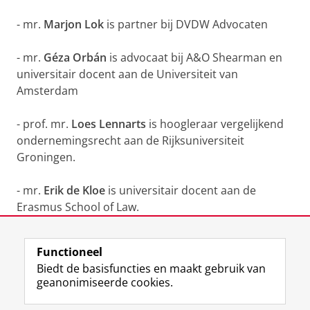
- mr.
Marjon Lok
is partner bij DVDW Advocaten
- mr.
Géza Orbán
is advocaat bij A&O Shearman en
universitair docent aan de Universiteit van
Amsterdam
- prof. mr.
Loes Lennarts
is hoogleraar vergelijkend
ondernemingsrecht aan de Rijksuniversiteit
Groningen.
- mr.
Erik de Kloe
is universitair docent aan de
Erasmus School of Law.
Laatst gewijzigd:
23 oktober 2025 13:50
Functioneel
Biedt de basisfuncties en maakt gebruik van
geanonimiseerde cookies.
F
L
R
I
Y
Volg de RUG