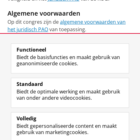
Algemene voorwaarden
Op dit congres zijn de
algemene voorwaarden van
het juridisch PAO
van toepassing.
Laatst gewijzigd:
01 juni 2026 16:37
Functioneel
Biedt de basisfuncties en maakt gebruik van
geanonimiseerde cookies.
F
L
R
I
Y
Volg de RUG
a
i
S
n
o
Standaard
c
n
S
s
u
Biedt de optimale werking en maakt gebruik
e
k
-
t
T
Studiekiezers
van onder andere videocookies.
b
e
f
a
u
Maatschappij/bedrijven
o
d
e
g
b
o
I
e
r
e
Alumni
k
n
d
a
-
Volledig
p
-
R
m
k
Biedt gepersonaliseerde content en maakt
Over ons
a
p
i
-
a
gebruik van marketingcookies.
g
a
j
a
n