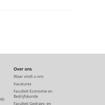
Over ons
Waar vindt u ons
Vacatures
Faculteit Economie en
Bedrijfskunde
ijs
Faculteit Gedrags- en