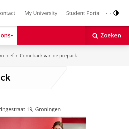
ontact
My University
Student Portal
Contr
Nederlands
English
 ons
Zoeken
Archief
Comeback van de prepack
ack
ingestraat 19, Groningen