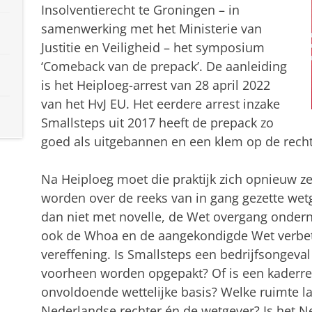
Insolventierecht te Groningen – in
samenwerking met het Ministerie van
Justitie en Veiligheid – het symposium
‘Comeback van de prepack’. De aanleiding
is het Heiploeg-arrest van 28 april 2022
van het HvJ EU. Het eerdere arrest inzake
Smallsteps uit 2017 heeft de prepack zo
goed als uitgebannen en een klem op de recht
Na Heiploeg moet die praktijk zich opnieuw z
worden over de reeks van in gang gezette wetg
dan niet met novelle, de Wet overgang ondern
ook de Whoa en de aangekondigde Wet verbete
vereffening. Is Smallsteps een bedrijfsongeval
voorheen worden opgepakt? Of is een kaderre
onvoldoende wettelijke basis? Welke ruimte l
Nederlandse rechter én de wetgever? Is het 