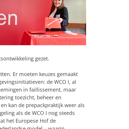
sontwikkeling gezet.
etten. Er moeten keuzes gemaakt
evingsinitiatieven: de WCO I, al
emingen in faillissement, maar
ring toezicht, beheer en
 en kan de prepackpraktijk weer als
geling als de WCO I nog steeds
aat het Europese Hof de
Nederlandse model – waarin