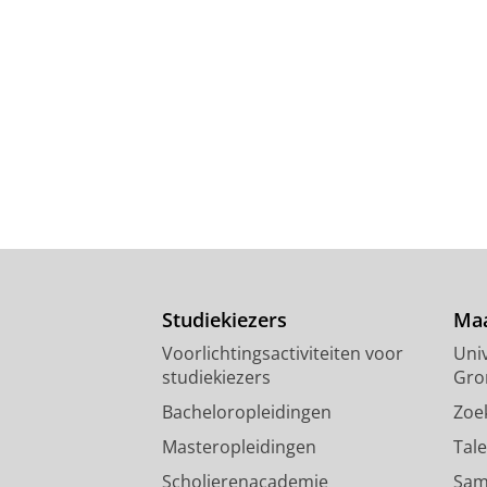
Studiekiezers
Maa
Voorlichtingsactiviteiten voor
Univ
studiekiezers
Gro
Bacheloropleidingen
Zoe
Masteropleidingen
Tal
Scholierenacademie
Sam