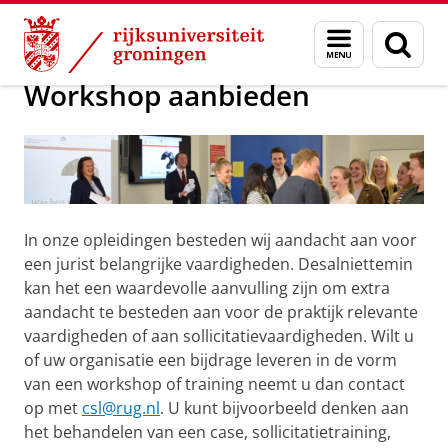
Skip
Skip
Presenteren over uw werk of organisati
Menu
Zoek
to
to
en
Content
Navigation
zoeken
Workshop aanbieden
In onze opleidingen besteden wij aandacht aan voor
een jurist belangrijke vaardigheden. Desalniettemin
kan het een waardevolle aanvulling zijn om extra
aandacht te besteden aan voor de praktijk relevante
vaardigheden of aan sollicitatievaardigheden. Wilt u
of uw organisatie een bijdrage leveren in de vorm
van een workshop of training neemt u dan contact
op met
csl@rug.nl
. U kunt bijvoorbeeld denken aan
het behandelen van een case, sollicitatietraining,