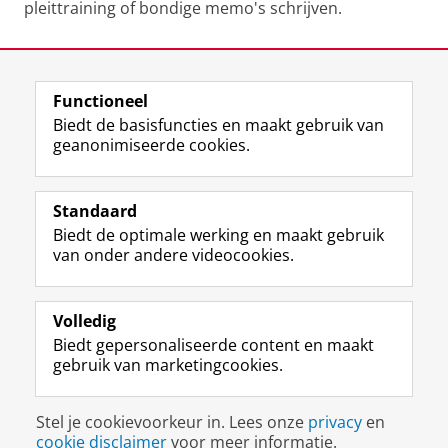
pleittraining of bondige memo's schrijven.
Laatst gewijzigd:
10 april 2025 14:25
Functioneel
View this page in:
English
Biedt de basisfuncties en maakt gebruik van
geanonimiseerde cookies.
F
L
R
I
Y
Volg de RUG
a
i
S
n
o
Standaard
c
n
S
s
u
Biedt de optimale werking en maakt gebruik
e
k
-
t
T
Studiekiezers
van onder andere videocookies.
b
e
f
a
u
Maatschappij/bedrijven
o
d
e
g
b
o
I
e
r
e
Alumni
k
n
d
a
-
Volledig
p
-
R
m
k
Biedt gepersonaliseerde content en maakt
Over ons
a
p
i
-
a
gebruik van marketingcookies.
g
a
j
a
n
i
g
k
c
a
Disclaimer & Copyright
Privacy
Cookies
n
i
s
c
a
Stel je cookievoorkeur in. Lees onze
privacy
en
Inloggen
a
n
u
o
l
cookie disclaimer
voor meer informatie.