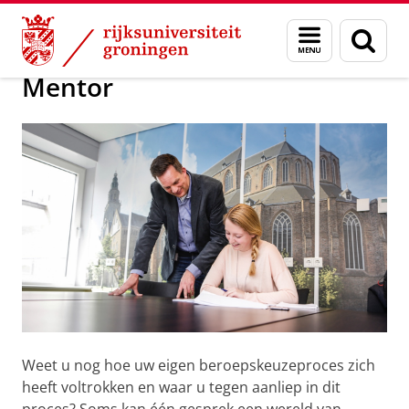
Skip
Skip
Presenteren over uw werk of organisati
Menu
Zoek
to
to
en
Content
Navigation
zoeken
Mentor
Weet u nog hoe uw eigen beroepskeuzeproces zich
heeft voltrokken en waar u tegen aanliep in dit