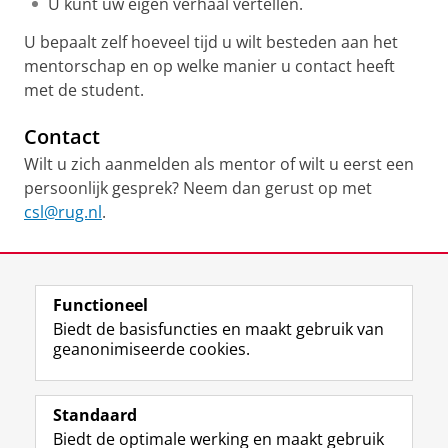
U kunt uw eigen verhaal vertellen.
U bepaalt zelf hoeveel tijd u wilt besteden aan het
mentorschap en op welke manier u contact heeft
met de student.
Contact
Wilt u zich aanmelden als mentor of wilt u eerst een
persoonlijk gesprek? Neem dan gerust op met
csl@rug.nl
.
Laatst gewijzigd:
10 april 2025 14:22
Functioneel
View this page in:
English
Biedt de basisfuncties en maakt gebruik van
geanonimiseerde cookies.
F
L
R
I
Y
Volg de RUG
a
i
S
n
o
Standaard
c
n
S
s
u
Biedt de optimale werking en maakt gebruik
e
k
-
t
T
Studiekiezers