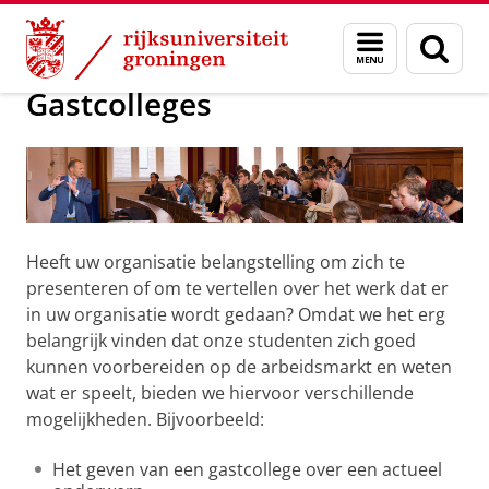
Skip
Skip
Presenteren over uw werk of organisati
Menu
Zoek
to
to
en
Content
Navigation
zoeken
Gastcolleges
Heeft uw organisatie belangstelling om zich te
presenteren of om te vertellen over het werk dat er
in uw organisatie wordt gedaan? Omdat we het erg
belangrijk vinden dat onze studenten zich goed
kunnen voorbereiden op de arbeidsmarkt en weten
wat er speelt, bieden we hiervoor verschillende
mogelijkheden. Bijvoorbeeld:
Het geven van een gastcollege over een actueel