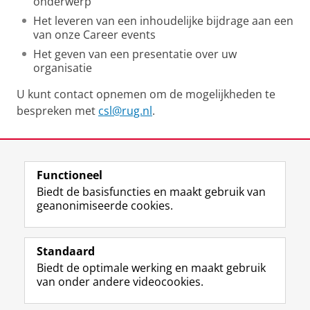
onderwerp
Het leveren van een inhoudelijke bijdrage aan een
van onze Career events
Het geven van een presentatie over uw
organisatie
U kunt contact opnemen om de mogelijkheden te
bespreken met
csl@rug.nl
.
Laatst gewijzigd:
10 april 2025 14:22
Functioneel
View this page in:
English
Biedt de basisfuncties en maakt gebruik van
geanonimiseerde cookies.
F
L
R
I
Y
Volg de RUG
a
i
S
n
o
Standaard
c
n
S
s
u
Biedt de optimale werking en maakt gebruik
e
k
-
t
T
Studiekiezers
van onder andere videocookies.
b
e
f
a
u
Maatschappij/bedrijven
o
d
e
g
b