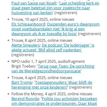
Paul van Sasse van IJsselt
: '
Laat scheiding kerk en
staat geen beletsel zijn voor zoektocht naar
huisvesting van kerken
' (registreren)
Trouw, 10 april 2025, online nieuws
Els Schipaanboord
:
Duizenden euro’s dwangsom
stopt voetbalvandalen niet 'Ik krijg al een
dwangsom als ik er toevallig bij loop'
(registreren)
Trouw, 8 april 2025, online nieuws
Alette Smeulers
:
De podcast 'De Jodenjager' is
akelig actueel: 'Blijf altijd zelf nadenken'
(registreren)
NPO radio 1, 7 april 2025, audiofragment
Brigit Toebes: '
Terug naar Toen: De oprichting
van de Wereldgezondheidsorganisatie
'
Trouw, 4 april 2025, online nieuws
Bart Tromp
: '
Toeslagenouders: Waar blijft de
hereniging met onze kinderen?
' (registreren)
Follow the Money, 4 april 2025, online nieuws
Berend Roorda
: '
Politie zou activisten bezoeken
om demonstraties te ondersteunen. Daar klopt