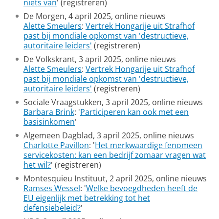
niets van
' (registreren)
De Morgen, 4 april 2025, online nieuws
Alette Smeulers
:
Vertrek Hongarije uit Strafhof
past bij mondiale opkomst van 'destructieve,
autoritaire leiders'
(registreren)
De Volkskrant, 3 april 2025, online nieuws
Alette Smeulers
:
Vertrek Hongarije uit Strafhof
past bij mondiale opkomst van 'destructieve,
autoritaire leiders'
(registreren)
Sociale Vraagstukken, 3 april 2025, online nieuws
Barbara Brink
: '
Participeren kan ook met een
basisinkomen
'
Algemeen Dagblad, 3 april 2025, online nieuws
Charlotte Pavillon
: '
Het merkwaardige fenomeen
servicekosten: kan een bedrijf zomaar vragen wat
het wil?
' (registreren)
Montesquieu Instituut, 2 april 2025, online nieuws
Ramses Wessel
: '
Welke bevoegdheden heeft de
EU eigenlijk met betrekking tot het
defensiebeleid?
'