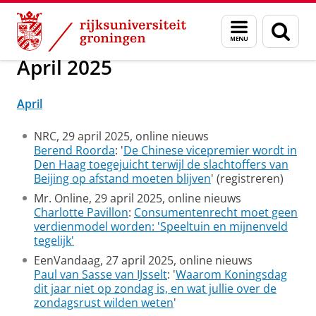
Skip
Skip
Over ons
In de media
Menu
Zoek
to
to
en
Content
Navigation
zoeken
April 2025
April
NRC, 29 april 2025, online nieuws
Berend Roorda
: '
De Chinese vicepremier wordt in
Den Haag toegejuicht terwijl de slachtoffers van
Beijing op afstand moeten blijven
' (registreren)
Mr. Online, 29 april 2025, online nieuws
Charlotte Pavillon
:
Consumentenrecht moet geen
verdienmodel worden: 'Speeltuin en mijnenveld
tegelijk'
EenVandaag, 27 april 2025, online nieuws
Paul van Sasse van IJsselt
: '
Waarom Koningsdag
dit jaar niet op zondag is, en wat jullie over de
zondagsrust wilden weten
'