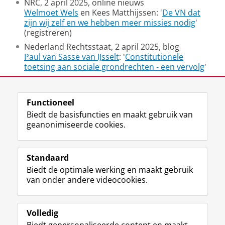
NRC, 2 april 2025, online nieuws
Welmoet Wels
en Kees Matthijssen: '
De VN dat
zijn wij zelf en we hebben meer missies nodig
'
(registreren)
Nederland Rechtsstaat, 2 april 2025, blog
Paul van Sasse van IJsselt
: '
Constitutionele
toetsing aan sociale grondrechten - een vervolg
'
Laatst gewijzigd:
15 mei 2026 09:23
Functioneel
Biedt de basisfuncties en maakt gebruik van
geanonimiseerde cookies.
F
L
R
I
Y
Volg de RUG
a
i
S
n
o
Standaard
c
n
S
s
u
Biedt de optimale werking en maakt gebruik
e
k
-
t
T
Studiekiezers
van onder andere videocookies.
b
e
f
a
u
Maatschappij/bedrijven
o
d
e
g
b
o
I
e
r
e
Alumni
k
n
d
a
-
Volledig
p
-
R
m
k