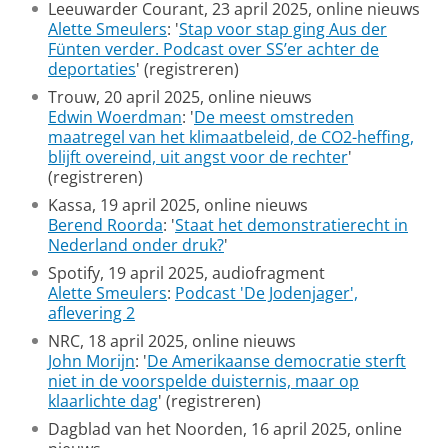
Leeuwarder Courant, 23 april 2025, online nieuws
Alette Smeulers
: '
Stap voor stap ging Aus der
Fünten verder. Podcast over SS’er achter de
deportaties
' (registreren)
Trouw, 20 april 2025, online nieuws
Edwin Woerdman
: '
De meest omstreden
maatregel van het klimaatbeleid, de CO2-heffing,
blijft overeind, uit angst voor de rechter
'
(registreren)
Kassa, 19 april 2025, online nieuws
Berend Roorda
: '
Staat het demonstratierecht in
Nederland onder druk?
'
Spotify, 19 april 2025, audiofragment
Alette Smeulers
:
Podcast 'De Jodenjager',
aflevering 2
NRC, 18 april 2025, online nieuws
John Morijn
: '
De Amerikaanse democratie sterft
niet in de voorspelde duisternis, maar op
klaarlichte dag
' (registreren)
Dagblad van het Noorden, 16 april 2025, online