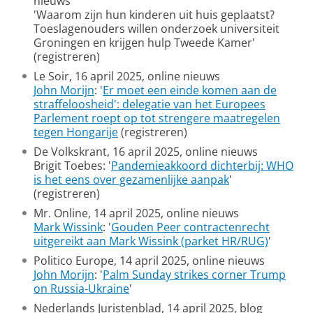
nieuws
'Waarom zijn hun kinderen uit huis geplaatst?
Toeslagenouders willen onderzoek universiteit
Groningen en krijgen hulp Tweede Kamer'
(registreren)
Le Soir, 16 april 2025, online nieuws
John Morijn
: '
Er moet een einde komen aan de
straffeloosheid': delegatie van het Europees
Parlement roept op tot strengere maatregelen
tegen Hongarije
(registreren)
De Volkskrant, 16 april 2025, online nieuws
Brigit Toebes: '
Pandemieakkoord dichterbij: WHO
is het eens over gezamenlijke aanpak
'
(registreren)
Mr. Online, 14 april 2025, online nieuws
Mark Wissink
: '
Gouden Peer contractenrecht
uitgereikt aan Mark Wissink (parket HR/RUG)
'
Politico Europe, 14 april 2025, online nieuws
John Morijn
: '
Palm Sunday strikes corner Trump
on Russia-Ukraine
'
Nederlands Juristenblad, 14 april 2025, blog