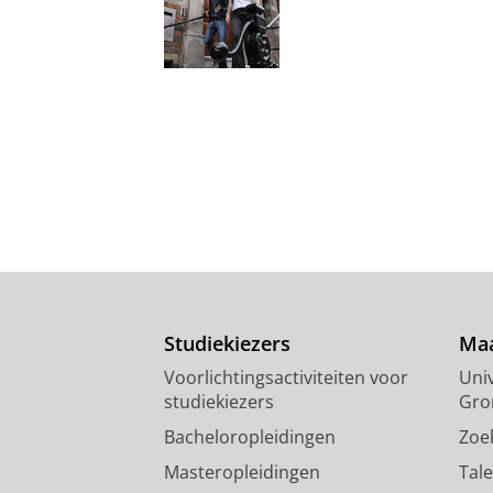
Studiekiezers
Maa
Voorlichtingsactiviteiten voor
Univ
studiekiezers
Gro
Bacheloropleidingen
Zoe
Masteropleidingen
Tal