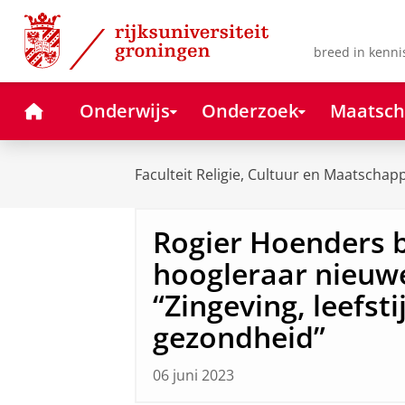
Skip
Skip
to
to
Content
Navigation
breed in kenni
Home
Onderwijs
Onderzoek
Maatsch
Faculteit Religie, Cultuur en Maatschapp
Rogier Hoenders b
hoogleraar nieuwe
“Zingeving, leefsti
gezondheid”
06 juni 2023