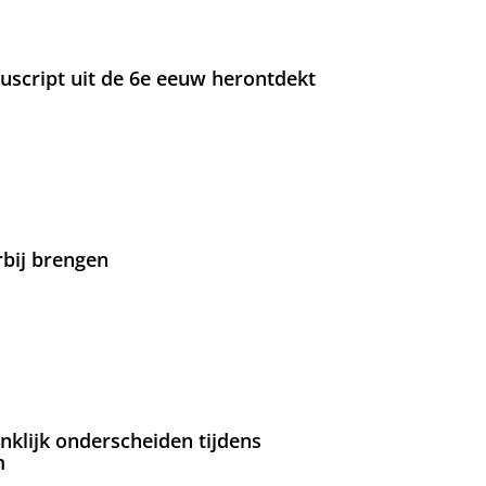
nuscript uit de 6e eeuw herontdekt
rbij brengen
nklijk onderscheiden tijdens
m