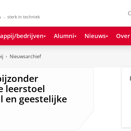
C
s - sterk in techniek
appij/bedrijven
Alumni
Nieuws
Over
ij
Nieuwsarchief
ijzonder
 leerstoel
jl en geestelijke