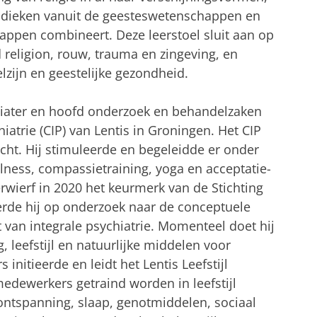
odieken vanuit de geesteswetenschappen en
ppen combineert. Deze leerstoel sluit aan op
 religion, rouw, trauma en zingeving, en
elzijn en geestelijke gezondheid.
chiater en hoofd onderzoek en behandelzaken
iatrie (CIP) van Lentis in Groningen. Het CIP
ht. Hij stimuleerde en begeleidde er onder
ness, compassietraining, yoga en acceptatie-
wierf in 2020 het keurmerk van de Stichting
rde hij op onderzoek naar de conceptuele
t van integrale psychiatrie. Momenteel doet hij
, leefstijl en natuurlijke middelen voor
nitieerde en leidt het Lentis Leefstijl
dewerkers getraind worden in leefstijl
ontspanning, slaap, genotmiddelen, sociaal