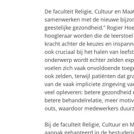
De faculteit Religie, Cultuur en Ma
samenwerken met de nieuwe bijzonde
geestelijke gezondheid.” Rogier Hoen
hoogleraar worden die de leerstoel 
kracht achter de keuzes en inspan
ook cruciaal bij het halen van leefs
onderwerp wordt echter zelden exp
voelen zich vaak onvoldoende toege
ook zelden, terwijl patiënten dat g
van de vaak impliciete zingeving v
veel opleveren: betere gezondheid e
betere behandelrelatie, meer moti
outs, waardoor medewerkers duurz
Bij de faculteit Religie, Cultuur en
aanpak gehanteerd in de bestuderin