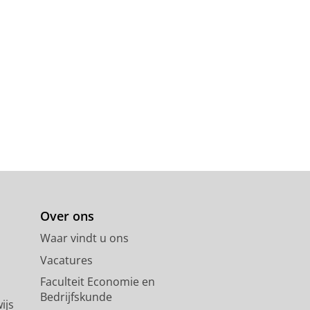
Over ons
Waar vindt u ons
Vacatures
Faculteit Economie en
Bedrijfskunde
ijs