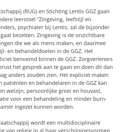
atschappij (RUG) en Stichting Lentis GGZ gaan
re leerstoel “Zingeving, leefstijl en
ders, psychiater bij Lentis, zal de bijzonder
gaat bezetten. Zingeving is de onzichtbare
ningen die we als mens maken, en daarmee
tijl- en behandeldoelen in de GGZ. Het
liciet benoemd binnen de GGZ. Zorgverleners
rust het gesprek aan te gaan en doen dit dan
raag anders zouden zien. Het expliciet maken
an patiënten en behandelaren in de GGZ kan
n welzijn, persoonlijke groei en houvast,
vatie voor een behandeling en minder burn-
amer ingezet kunnen worden.
 Maatschappij wordt een multidisciplinaire
g van religie in al haar verschijningsvormen,