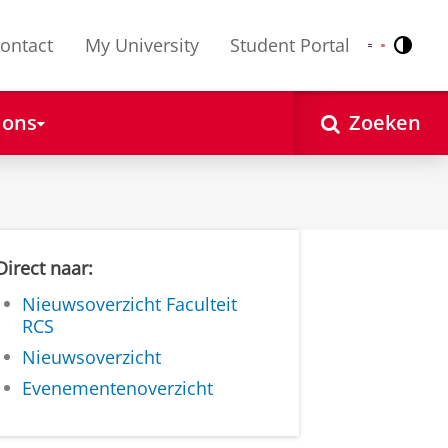
ontact
My University
Student Portal
Contr
Nederlands
English
 ons
Zoeken
Direct naar:
Nieuwsoverzicht Faculteit
RCS
Nieuwsoverzicht
Evenementenoverzicht