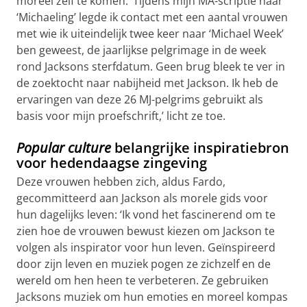
moreel zelf te komen. ‘Tijdens mijn MA-scriptie naar
‘Michaeling’ legde ik contact met een aantal vrouwen
met wie ik uiteindelijk twee keer naar ‘Michael Week’
ben geweest, de jaarlijkse pelgrimage in de week
rond Jacksons sterfdatum. Geen brug bleek te ver in
de zoektocht naar nabijheid met Jackson. Ik heb de
ervaringen van deze 26 MJ-pelgrims gebruikt als
basis voor mijn proefschrift,’ licht ze toe.
Popular culture
belangrijke inspiratiebron
voor hedendaagse zingeving
Deze vrouwen hebben zich, aldus Fardo,
gecommitteerd aan Jackson als morele gids voor
hun dagelijks leven: ‘Ik vond het fascinerend om te
zien hoe de vrouwen bewust kiezen om Jackson te
volgen als inspirator voor hun leven. Geïnspireerd
door zijn leven en muziek pogen ze zichzelf en de
wereld om hen heen te verbeteren. Ze gebruiken
Jacksons muziek om hun emoties en moreel kompas