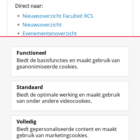
Direct naar:
Nieuwsoverzicht Faculteit RCS
Nieuwsoverzicht
Evenementenoverzicht
Functioneel
Biedt de basisfuncties en maakt gebruik van
geanonimiseerde cookies.
F
L
R
I
Y
Volg de RUG
a
i
S
n
o
Standaard
c
n
S
s
u
Biedt de optimale werking en maakt gebruik
e
k
-
t
T
Studiekiezers
van onder andere videocookies.
b
e
f
a
u
Maatschappij/bedrijven
o
d
e
g
b
o
I
e
r
e
Alumni
k
n
d
a
-
Volledig
p
-
R
m
k
Biedt gepersonaliseerde content en maakt
Over ons
a
p
i
-
a
gebruik van marketingcookies.
g
a
j
a
n