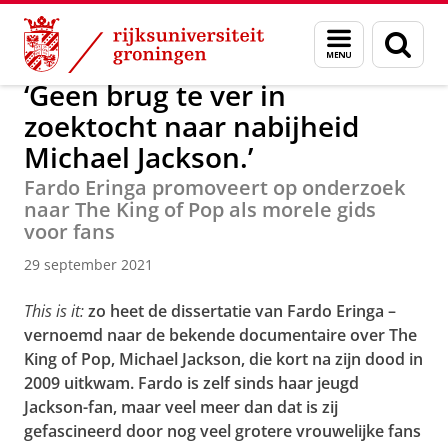
Skip
Skip
Faculteit Religie, Cultuur en Maatschappij
Nieuwsarchief
Menu
Zoek
to
to
en
Content
Navigation
zoeken
‘Geen brug te ver in
zoektocht naar nabijheid
Michael Jackson.’
Fardo Eringa promoveert op onderzoek
naar The King of Pop als morele gids
voor fans
29 september 2021
This is it:
zo heet de dissertatie van Fardo Eringa –
vernoemd naar de bekende documentaire over The
King of Pop, Michael Jackson, die kort na zijn dood in
2009 uitkwam. Fardo is zelf sinds haar jeugd
Jackson-fan, maar veel meer dan dat is zij
gefascineerd door nog veel grotere vrouwelijke fans