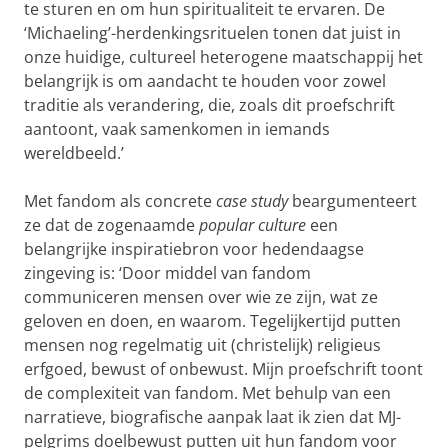
te sturen en om hun spiritualiteit te ervaren. De
‘Michaeling’-herdenkingsrituelen tonen dat juist in
onze huidige, cultureel heterogene maatschappij het
belangrijk is om aandacht te houden voor zowel
traditie als verandering, die, zoals dit proefschrift
aantoont, vaak samenkomen in iemands
wereldbeeld.’
Met fandom als concrete
case study
beargumenteert
ze dat de zogenaamde
popular culture
een
belangrijke inspiratiebron voor hedendaagse
zingeving is: ‘Door middel van fandom
communiceren mensen over wie ze zijn, wat ze
geloven en doen, en waarom. Tegelijkertijd putten
mensen nog regelmatig uit (christelijk) religieus
erfgoed, bewust of onbewust. Mijn proefschrift toont
de complexiteit van fandom. Met behulp van een
narratieve, biografische aanpak laat ik zien dat MJ-
pelgrims doelbewust putten uit hun fandom voor