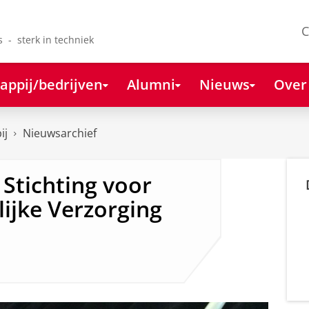
C
s - sterk in techniek
appij/bedrijven
Alumni
Nieuws
Over
ij
Nieuwsarchief
Stichting voor
ijke Verzorging