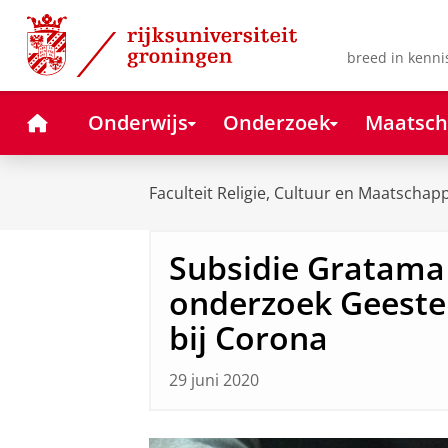
Skip
Skip
to
to
Content
Navigation
breed in kenni
Home
Onderwijs
Onderzoek
Maatsch
Faculteit Religie, Cultuur en Maatschapp
Subsidie Gratama 
onderzoek Geestel
bij Corona
29 juni 2020