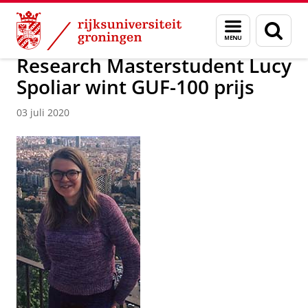
Skip
Skip
Faculteit Religie, Cultuur en Maatschappij
Nieuwsarchief
Menu
Zoek
to
to
en
Content
Navigation
zoeken
Research Masterstudent Lucy
Spoliar wint GUF-100 prijs
03 juli 2020