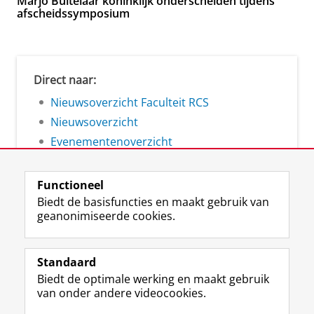
Marjo Buitelaar koninklijk onderscheiden tijdens
afscheidssymposium
Direct naar:
Nieuwsoverzicht Faculteit RCS
Nieuwsoverzicht
Evenementenoverzicht
Functioneel
Biedt de basisfuncties en maakt gebruik van
geanonimiseerde cookies.
F
L
R
I
Y
Volg de RUG
a
i
S
n
o
Standaard
c
n
S
s
u
Biedt de optimale werking en maakt gebruik
e
k
-
t
T
Studiekiezers
van onder andere videocookies.
b
e
f
a
u
Maatschappij/bedrijven
o
d
e
g
b