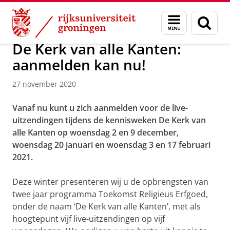
Skip
Skip
Faculteit Religie, Cultuur en Maatschappij
Nieuwsarchief
Menu
Zoek
to
to
en
Content
Navigation
zoeken
De Kerk van alle Kanten:
aanmelden kan nu!
27 november 2020
Vanaf nu kunt u zich aanmelden voor de live-
uitzendingen tijdens de kennisweken De Kerk van
alle Kanten op woensdag 2 en 9 december,
woensdag 20 januari en woensdag 3 en 17 februari
2021.
Deze winter presenteren wij u de opbrengsten van
twee jaar programma Toekomst Religieus Erfgoed,
onder de naam ‘De Kerk van alle Kanten’, met als
hoogtepunt vijf live-uitzendingen op vijf