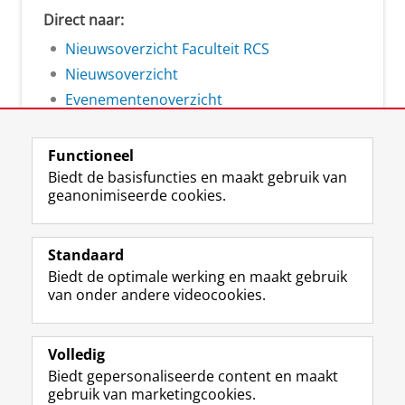
Direct naar:
Nieuwsoverzicht Faculteit RCS
Nieuwsoverzicht
Evenementenoverzicht
Functioneel
Biedt de basisfuncties en maakt gebruik van
geanonimiseerde cookies.
F
L
R
I
Y
Volg de RUG
a
i
S
n
o
Standaard
c
n
S
s
u
Biedt de optimale werking en maakt gebruik
e
k
-
t
T
Studiekiezers
van onder andere videocookies.
b
e
f
a
u
Maatschappij/bedrijven
o
d
e
g
b
o
I
e
r
e
Alumni
k
n
d
a
-
Volledig
p
-
R
m
k
Biedt gepersonaliseerde content en maakt
Over ons
a
p
i
-
a
gebruik van marketingcookies.