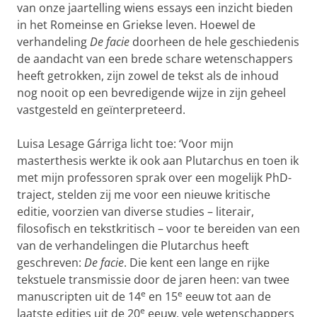
van onze jaartelling wiens essays een inzicht bieden
in het Romeinse en Griekse leven. Hoewel de
verhandeling
De facie
doorheen de hele geschiedenis
de aandacht van een brede schare wetenschappers
heeft getrokken, zijn zowel de tekst als de inhoud
nog nooit op een bevredigende wijze in zijn geheel
vastgesteld en geïnterpreteerd.
Luisa Lesage Gárriga licht toe: ‘Voor mijn
masterthesis werkte ik ook aan Plutarchus en toen ik
met mijn professoren sprak over een mogelijk PhD-
traject, stelden zij me voor een nieuwe kritische
editie, voorzien van diverse studies – literair,
filosofisch en tekstkritisch – voor te bereiden van een
van de verhandelingen die Plutarchus heeft
geschreven:
De facie
. Die kent een lange en rijke
tekstuele transmissie door de jaren heen: van twee
e
e
manuscripten uit de 14
en 15
eeuw tot aan de
e
laatste edities uit de 20
eeuw, vele wetenschappers