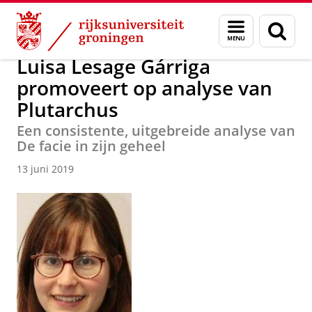
Skip
Skip
Faculteit Religie, Cultuur en Maatschappij
Nieuwsarchief
Menu
Zoek
to
to
en
Content
Navigation
zoeken
Luisa Lesage Gárriga
promoveert op analyse van
Plutarchus
Een consistente, uitgebreide analyse van
De facie in zijn geheel
13 juni 2019