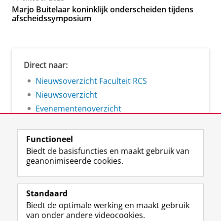
Marjo Buitelaar koninklijk onderscheiden tijdens
afscheidssymposium
Direct naar:
Nieuwsoverzicht Faculteit RCS
Nieuwsoverzicht
Evenementenoverzicht
Functioneel
Biedt de basisfuncties en maakt gebruik van
geanonimiseerde cookies.
F
L
R
I
Y
Volg de RUG
a
i
S
n
o
Standaard
c
n
S
s
u
Biedt de optimale werking en maakt gebruik
e
k
-
t
T
Studiekiezers
van onder andere videocookies.
b
e
f
a
u