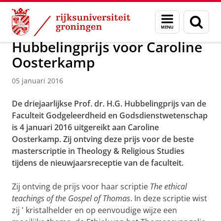
Skip
Skip
Faculteit Religie, Cultuur en Maatschappij
Nieuwsarchief
Menu
Zoek
to
to
en
Content
Navigation
zoeken
Hubbelingprijs voor Caroline
Oosterkamp
05 januari 2016
De driejaarlijkse Prof. dr. H.G. Hubbelingprijs van de
Faculteit Godgeleerdheid en Godsdienstwetenschap
is 4 januari 2016 uitgereikt aan Caroline
Oosterkamp. Zij ontving deze prijs voor de beste
masterscriptie in Theology & Religious Studies
tijdens de nieuwjaarsreceptie van de faculteit.
Zij ontving de prijs voor haar scriptie
The ethical
teachings of the Gospel of Thomas
. In deze scriptie wist
zij ' kristalhelder en op eenvoudige wijze een