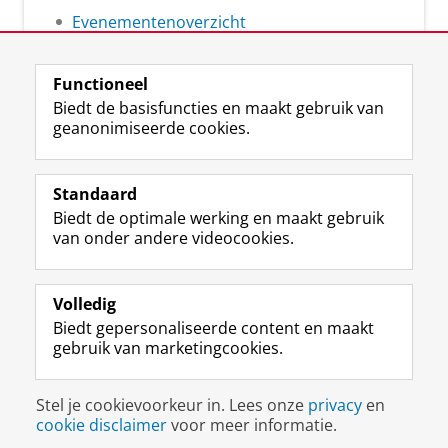
Evenementenoverzicht
Functioneel
Biedt de basisfuncties en maakt gebruik van
geanonimiseerde cookies.
F
L
R
I
Y
Volg de RUG
a
i
S
n
o
Standaard
c
n
S
s
u
Biedt de optimale werking en maakt gebruik
e
k
-
t
T
Studiekiezers
van onder andere videocookies.
b
e
f
a
u
Maatschappij/bedrijven
o
d
e
g
b
o
I
e
r
e
Alumni
k
n
d
a
-
Volledig
p
-
R
m
k
Biedt gepersonaliseerde content en maakt
Over ons
a
p
i
-
a
gebruik van marketingcookies.
g
a
j
a
n
i
g
k
c
a
Disclaimer & Copyright
Privacy
Cookies
n
i
s
c
a
Stel je cookievoorkeur in. Lees onze
privacy
en
Inloggen
a
n
u
o
l
cookie disclaimer
voor meer informatie.
R
a
n
u
R