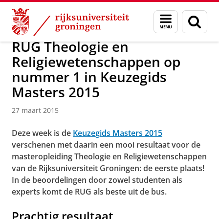
Skip
Skip
Faculteit Religie, Cultuur en Maatschappij
Nieuwsarchief
Menu
Zoek
to
to
en
Content
Navigation
zoeken
RUG Theologie en
Religiewetenschappen op
nummer 1 in Keuzegids
Masters 2015
27 maart 2015
Deze week
is de
Keuzegids Masters 2015
verschenen met daarin een mooi resultaat voor de
masteropleiding Theologie en Religiewetenschappen
van de Rijksuniversiteit Groningen: de eerste plaats!
In de beoordelingen door zowel studenten als
experts komt de RUG als beste uit de bus.
Prachtig resultaat