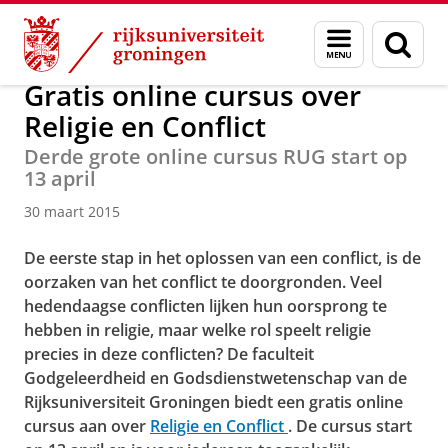
Skip
Skip
Faculteit Religie, Cultuur en Maatschappij
Nieuwsarchief
Menu
Zoek
to
to
en
Content
Navigation
zoeken
Gratis online cursus over
Religie en Conflict
Derde grote online cursus RUG start op
13 april
30 maart 2015
De eerste stap in het oplossen van een conflict, is de
oorzaken van het conflict te doorgronden.
Veel
hedendaagse conflicten lijken hun oorsprong te
hebben in religie, maar welke rol speelt religie
precies in deze conflicten?
De faculteit
Godgeleerdheid en Godsdienstwetenschap van de
Rijksuniversiteit Groningen biedt een gratis online
cursus aan over
Religie en Conflict
. De cursus start