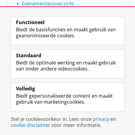
Evenementenoverzicht
Functioneel
Biedt de basisfuncties en maakt gebruik van
geanonimiseerde cookies.
F
L
R
I
Y
Volg de RUG
a
i
S
n
o
Standaard
c
n
S
s
u
Biedt de optimale werking en maakt gebruik
e
k
-
t
T
Studiekiezers
van onder andere videocookies.
b
e
f
a
u
Maatschappij/bedrijven
o
d
e
g
b
o
I
e
r
e
Alumni
k
n
d
a
-
Volledig
p
-
R
m
k
Biedt gepersonaliseerde content en maakt
Over ons
a
p
i
-
a
gebruik van marketingcookies.
g
a
j
a
n
i
g
k
c
a
Disclaimer & Copyright
Privacy
Cookies
n
i
s
c
a
Stel je cookievoorkeur in. Lees onze
privacy
en
Inloggen
a
n
u
o
l
cookie disclaimer
voor meer informatie.
R
a
n
u
R