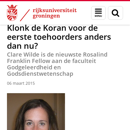
Skip
Skip
Faculteit Religie, Cultuur en Maatschappij
Nieuwsarchief
Menu
Zoek
to
to
en
Content
Navigation
zoeken
Klonk de Koran voor de
eerste toehoorders anders
dan nu?
Clare Wilde is de nieuwste Rosalind
Franklin Fellow aan de faculteit
Godgeleerdheid en
Godsdienstwetenschap
06 maart 2015