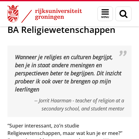
Skip
Skip
Bacheloropleidingen
Menu
Zoek
to
to
en
Content
Navigation
zoeken
BA Religiewetenschappen
Wanneer je religies en culturen begrijpt,
ben je in staat andere meningen en
perspectieven beter te begrijpen. Dit inzicht
probeer ik ook over te brengen op mijn
leerlingen
-- Jorrit Haarman - teacher of religion at a
secondary school, and student mentor
“Super interessant, zo’n studie
Religiewetenschappen, maar wat kun je er mee?”