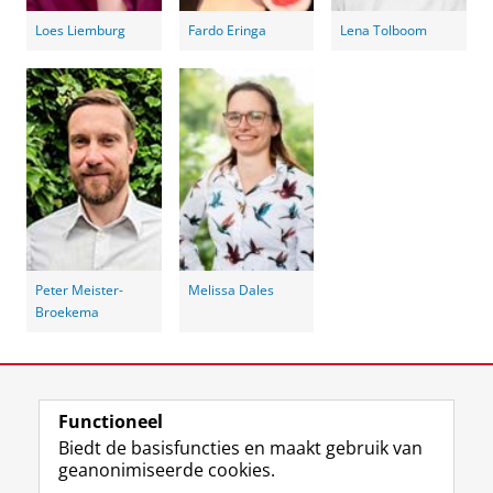
Loes Liemburg
Fardo Eringa
Lena Tolboom
Peter Meister-
Melissa Dales
Broekema
Laatst gewijzigd:
10 juli 2026 15:07
Functioneel
View this page in:
English
Biedt de basisfuncties en maakt gebruik van
geanonimiseerde cookies.