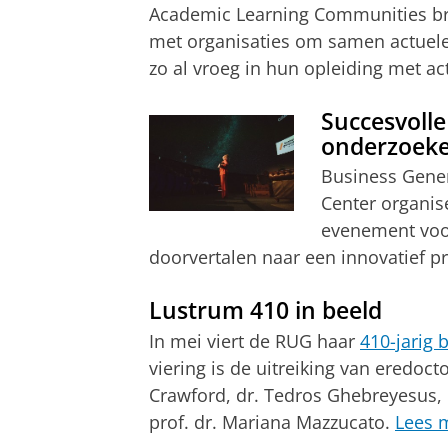
Academic Learning Communities bre
met organisaties om samen actuel
zo al vroeg in hun opleiding met a
Succesvolle
onderzoeke
Business Gene
Center organis
evenement voo
doorvertalen naar een innovatief p
Lustrum 410 in beeld
In mei viert de RUG haar
410-jarig 
viering is de uitreiking van eredoct
Crawford, dr. Tedros Ghebreyesus, i
prof. dr. Mariana Mazzucato.
Lees 