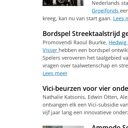
Nederlands staa
Groeifonds
een
kreeg, kan nu van start gaan.
Lees 
Bordspel Streektaalstrijd 
Promovendi Raoul Buurke,
Hedwig
Visser
hebben een bordspel ontwikke
Spelers veroveren het taalgebied v
vragen over taalwetenschap en str
Lees meer
Vici-beurzen voor vier ond
Nathalie Katsonis, Edwin Otten, Al
ontvangen elk een Vici-subsidie v
vijf jaar lang een innovatieve onde
Ammodo Sci