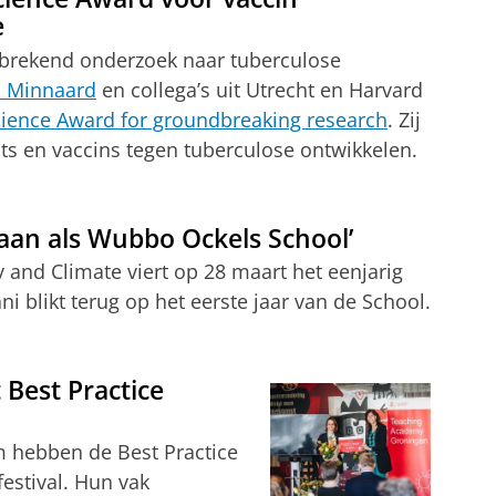
e
brekend onderzoek naar tuberculose
i Minnaard
en collega’s uit Utrecht en Harvard
nce Award for groundbreaking research
. Zij
ts en vaccins tegen tuberculose ontwikkelen.
aan als Wubbo Ockels School’
and Climate viert op 28 maart het eenjarig
i blikt terug op het eerste jaar van de School.
 Best Practice
m hebben de Best Practice
stival. Hun vak