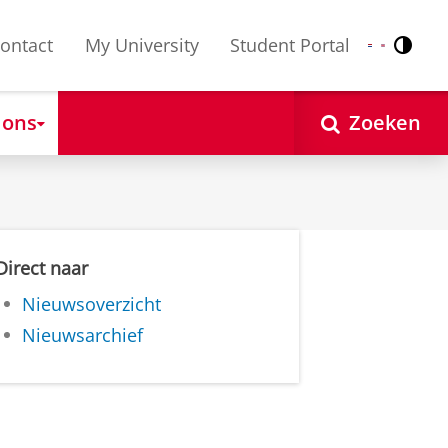
ontact
My University
Student Portal
Contr
Nederlands
English
 ons
Zoeken
Direct naar
Nieuwsoverzicht
Nieuwsarchief