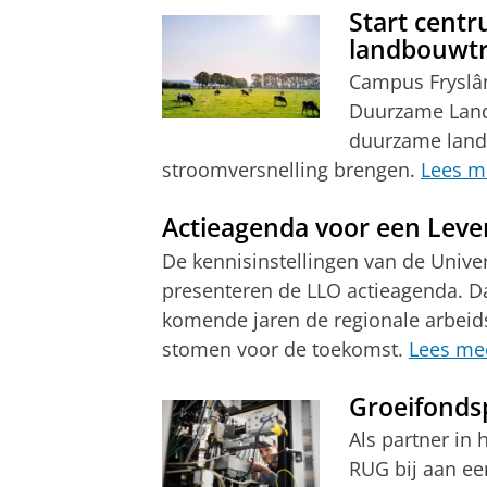
Start cent
landbouwtra
Campus Fryslân
Duurzame Land
duurzame land
stroomversnelling brengen.
Lees m
Actieagenda voor een Lev
De kennisinstellingen van de Unive
presenteren de LLO actieagenda. Da
komende jaren de regionale arbeids
stomen voor de toekomst.
Lees me
Groeifondsp
Als partner in 
RUG bij aan ee