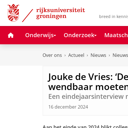
Skip
Skip
to
to
Content
Navigation
breed in kenni
Home
Onderwijs
Onderzoek
Maatsch
Over ons
Actueel
Nieuws
Nieuws
Jouke de Vries: ‘De
wendbaar moeten 
Een eindejaarsinterview 
16 december 2024
Aan het einde van 2024 blikt colleg