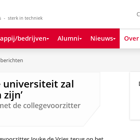
C
s - sterk in techniek
appij/bedrijven
Alumni
Nieuws
Over
berichten
 universiteit zal
zijn’
met de collegevoorzitter
evoorzitter Jouke de Vries terug op het