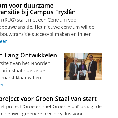
rum voor duurzame
nsitie bij Campus Fryslân
 (RUG) start met een Centrum voor
bouwtransitie. Het nieuwe centrum wil de
bouwtransitie succesvol maken en in een
eer
en Lang Ontwikkelen
rsiteit van het Noorden
arin staat hoe ze de
markt klaar willen
er
roject voor Groen Staal van start
het project ‘Groeien met Groen Staal’ draagt de
n nieuwe, groenere levenscyclus voor