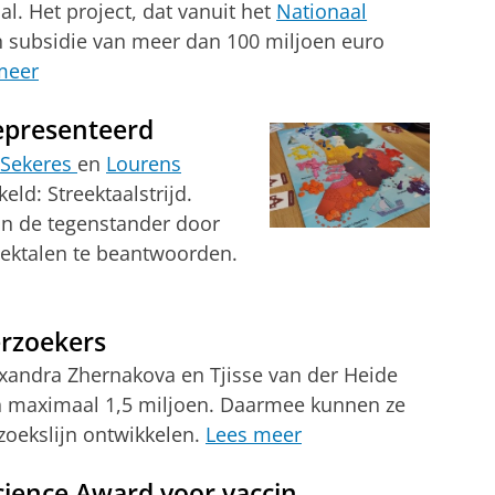
l. Het project, dat vanuit het
Nationaal
 subsidie van meer dan 100 miljoen euro
meer
gepresenteerd
 Sekeres
en
Lourens
ld: Streektaalstrijd.
an de tegenstander door
eektalen te beantwoorden.
erzoekers
exandra Zhernakova en Tjisse van der Heide
an maximaal 1,5 miljoen. Daarmee kunnen ze
rzoekslijn ontwikkelen.
Lees meer
ence Award voor vaccin