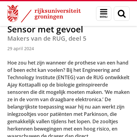
Skip
Skip
Over ons
Actueel
Nieuws
Nieuwsberichten
Menu
Zoek
to
to
en
Content
Navigation
zoeken
Sensor met gevoel
Makers van de RUG, deel 5
29 april 2024
Hoe zou het zijn wanneer de prothese van een hand
of been echt kan voelen? Bij het Engineering and
Technology Institute (ENTEG) van de RUG ontwikkelt
Ajay Kottapalli op de biologie geïnspireerde
sensoren die dit mogelijk moeten maken. ‘We maken
ze in de vorm van draagbare elektronica.’ De
belangrijkste toepassing waar hij nu aan werkt zijn
inlegzooltjes voor patiënten met Parkinson, die
gemakkelijk vallen tijdens het lopen. De zooltjes
herkennen bewegingen met een hoog risico, en
waarschuwen de drager dan direct.