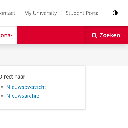
ontact
My University
Student Portal
Contr
Nederlands
English
 ons
Zoeken
Direct naar
Nieuwsoverzicht
Nieuwsarchief