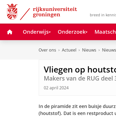
Skip
Skip
to
to
Content
Navigation
breed in kenni
Home
Onderwijs
Onderzoek
Maatsch
Over ons
Actueel
Nieuws
Nieuws
Vliegen op houtst
Makers van de RUG deel 
02 april 2024
In de piramide zit een buisje duur
(houtstof). Dat is een restproduct 