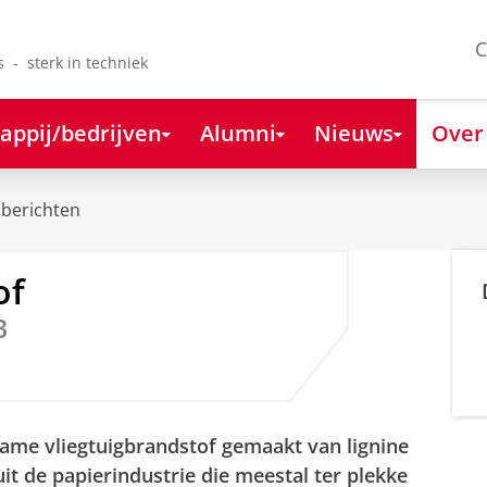
C
s - sterk in techniek
appij/bedrijven
Alumni
Nieuws
Over
berichten
of
3
zame vliegtuigbrandstof gemaakt van lignine
uit de papierindustrie die meestal ter plekke