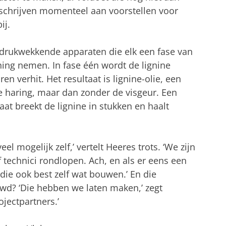
We schrijven momenteel aan voorstellen voor
ij.
indrukwekkende apparaten die elk een fase van
ing nemen. In fase één wordt de lignine
n verhit. Het resultaat is lignine-olie, een
te haring, maar dan zonder de visgeur. Een
t breekt de lignine in stukken en haalt
 mogelijk zelf,’ vertelt Heeres trots. ‘We zijn
f technici rondlopen. Ach, en als er eens een
ie ook best zelf wat bouwen.’ En die
wd? ‘Die hebben we laten maken,’ zegt
ojectpartners.’