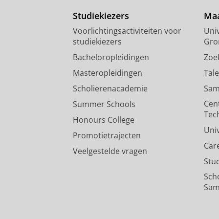
Studiekiezers
Maa
Voorlichtingsactiviteiten voor
Univ
studiekiezers
Gro
Bacheloropleidingen
Zoe
Masteropleidingen
Tal
Scholierenacademie
Sam
Cen
Summer Schools
Tec
Honours College
Uni
Promotietrajecten
Car
Veelgestelde vragen
Stu
Sch
Sam