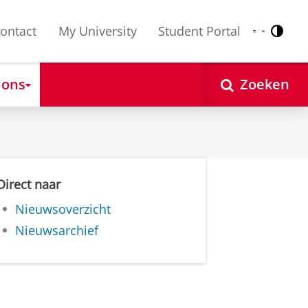
ontact
My University
Student Portal
Contr
Nederlands
English
 ons
Zoeken
Direct naar
Nieuwsoverzicht
Nieuwsarchief