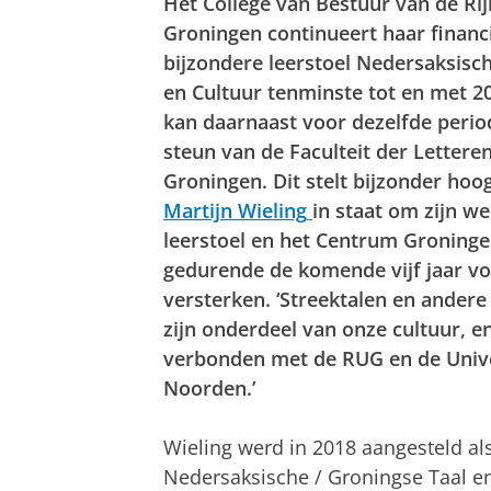
Het College van Bestuur van de Rij
Groningen continueert haar financ
bijzondere leerstoel Nedersaksisch
en Cultuur tenminste tot en met 20
kan daarnaast voor dezelfde peri
steun van de Faculteit der Lettere
Groningen. Dit stelt bijzonder hoo
Martijn Wieling
in staat om zijn w
leerstoel en het Centrum Groninge
gedurende de komende vijf jaar voo
versterken. ‘Streektalen en ander
zijn onderdeel van onze cultuur, e
verbonden met de RUG en de Unive
Noorden.’
Wieling werd in 2018 aangesteld als
Nedersaksische / Groningse Taal en 