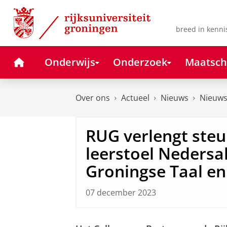
Skip
Skip
to
to
Content
Navigation
breed in kenni
Home
Onderwijs
Onderzoek
Maatsch
Over ons
Actueel
Nieuws
Nieuws
RUG verlengt steu
leerstoel Nedersa
Groningse Taal en
07 december 2023