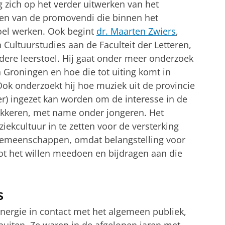
ng zich op het verder uitwerken van het
en van de promovendi die binnen het
oel werken. Ook begint
dr. Maarten Zwiers
,
 Cultuurstudies aan de Faculteit der Letteren,
dere leerstoel. Hij gaat onder meer onderzoek
 Groningen en hoe die tot uiting komt in
Ook onderzoekt hij hoe muziek uit de provincie
er) ingezet kan worden om de interesse in de
wakkeren, met name onder jongeren. Het
ekcultuur in te zetten voor de versterking
sgemeenschappen, omdat belangstelling voor
tot het willen meedoen en bijdragen aan die
s
energie in contact met het algemeen publiek,
uiten. Ze waren in de afgelopen jaren met