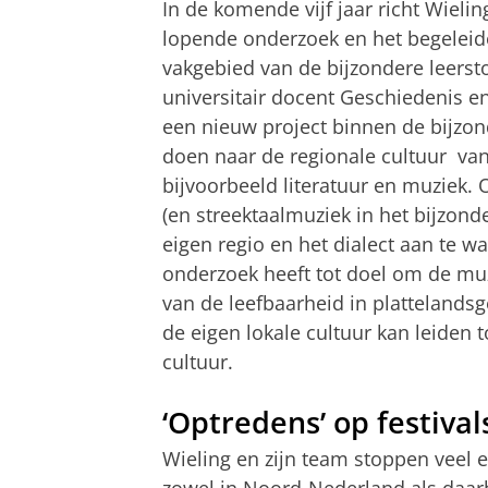
In de komende vijf jaar richt Wieli
lopende onderzoek en het begeleid
vakgebied van de bijzondere leerst
universitair docent Geschiedenis en
een nieuw project binnen de bijzon
doen naar de regionale cultuur van
bijvoorbeeld literatuur en muziek. 
(en streektaalmuziek in het bijzond
eigen regio en het dialect aan te 
onderzoek heeft tot doel om de muzi
van de leefbaarheid in platteland
de eigen lokale cultuur kan leiden 
cultuur.
‘Optredens’ op festival
Wieling en zijn team stoppen veel 
zowel in Noord-Nederland als daarb