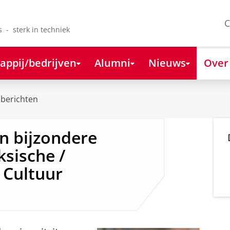
C
s - sterk in techniek
appij/bedrijven
Alumni
Nieuws
Over
berichten
n bijzondere
ksische /
 Cultuur