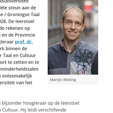
ksuniversiteit
iële steun aan de
e / Groningse Taal
28. De leerstoel
ode rekenen op
n en de Provincie
gleraar
prof. dr.
erk binnen de
r Taal en Cultuur
rt te zetten en te
e minderheidstalen
n onlosmakelijk
Martijn Wieling
rsiteit van het
 bijzonder hoogleraar op de leerstoel
Cultuur. Hij leidt verschillende