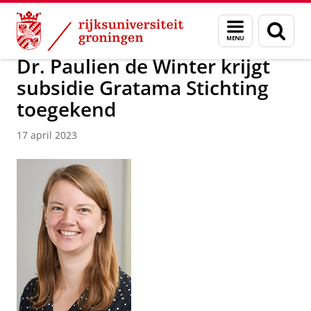
Skip
Skip
Over ons
Actueel
Nieuws
Nieuwsberichten
Menu
Zoek
to
to
en
Content
Navigation
zoeken
Dr. Paulien de Winter krijgt
subsidie Gratama Stichting
toegekend
17 april 2023