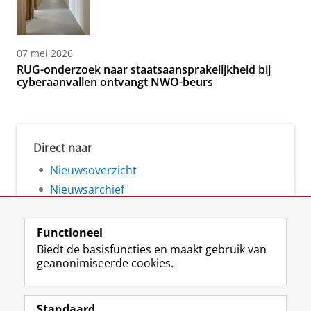
07 mei 2026
RUG-onderzoek naar staatsaansprakelijkheid bij
cyberaanvallen ontvangt NWO-beurs
Direct naar
Nieuwsoverzicht
Nieuwsarchief
Functioneel
Biedt de basisfuncties en maakt gebruik van
geanonimiseerde cookies.
F
L
R
I
Y
Volg de RUG
a
i
S
n
o
Standaard