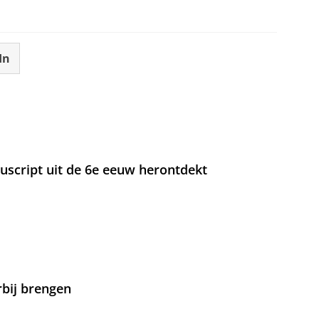
In
nuscript uit de 6e eeuw herontdekt
rbij brengen