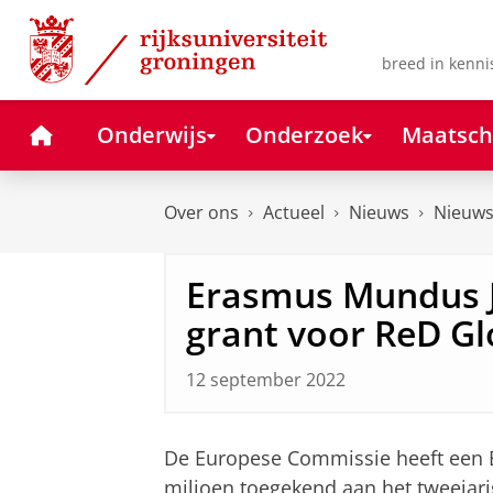
Skip
Skip
to
to
Content
Navigation
breed in kenni
Home
Onderwijs
Onderzoek
Maatsch
Over ons
Actueel
Nieuws
Nieuws
Erasmus Mundus J
grant voor ReD Gl
12 september 2022
De Europese Commissie heeft een 
miljoen toegekend aan het tweejar