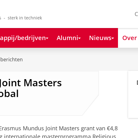
C
s - sterk in techniek
appij/bedrijven
Alumni
Nieuws
Over
berichten
oint Masters
obal
Erasmus Mundus Joint Masters grant van €4,8
ig internationale masterprogramma Religious