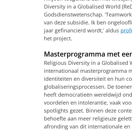
Diversity in a Globalised World (Re
Godsdienstwetenschap. ‘Teamwork w
van deze subsidie. Ik ben ongeloofli
jaar gefinancierd wordt,’ aldus
prof
het project.
Masterprogramma met een
Religious Diversity in a Globalised
internationaal masterprogramma me
identiteiten en diversiteit en hun
globaliseringsprocessen. De toene
heeft democratieën wereldwijd onde
voordelen en intolerantie, vaak vo
spotlights gezet. Binnen deze cont
behoefte aan meer religieuze gelet
afronding van dit internationale e