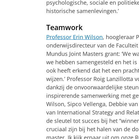
psychologische, sociale en politiek
historische samenlevingen.’
Teamwork
Professor Erin Wilson
, hoogleraar P
onderwijsdirecteur van de Facultei
Mundus Joint Masters grant: ‘We wa
we hebben samengesteld en het is
ook heeft erkend dat het een prach
wijzen.’ Professor Roig Lanzillotta 
dankzij de onvoorwaardelijke steun
inspirerende samenwerking met gewe
Wilson, Sipco Vellenga, Debbie va
van International Strategy and Rel
de sleutel tot succes bij het “winn
cruciaal zijn bij het halen van de 
master. Ik kijk ernaar uit om onze 