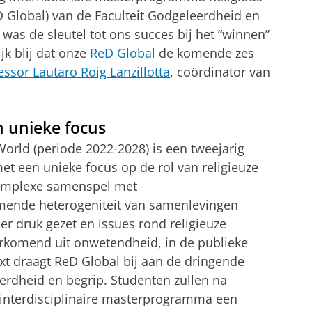
D Global) van de Faculteit Godgeleerdheid en
as de sleutel tot ons succes bij het “winnen”
jk blij dat onze
ReD Global
de komende zes
essor Lautaro Roig Lanzillotta
, coördinator van
 unieke focus
 World (periode 2022-2028) is een tweejarig
t een unieke focus op de rol van religieuze
 complexe samenspel met
mende heterogeniteit van samenlevingen
r druk gezet en issues rond religieuze
orkomend uit onwetendheid, in de publieke
ext draagt ReD Global bij aan de dringende
terdheid en begrip. Studenten zullen na
n interdisciplinaire masterprogramma een