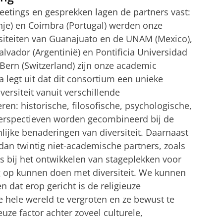
 meetings en gesprekken lagen de partners vast:
nje) en Coimbra (Portugal) werden onze
siteiten van Guanajuato en de UNAM (Mexico),
Salvador (Argentinië) en Pontificia Universidad
t Bern (Switzerland) zijn onze academic
ta legt uit dat dit consortium een unieke
versiteit vanuit verschillende
ren: historische, filosofische, psychologische,
perspectieven worden gecombineerd bij de
lijke benaderingen van diversiteit. Daarnaast
an twintig niet-academische partners, zoals
ns bij het ontwikkelen van stageplekken voor
ng op kunnen doen met diversiteit. We kunnen
dat erop gericht is de religieuze
e hele wereld te vergroten en ze bewust te
uze factor achter zoveel culturele,