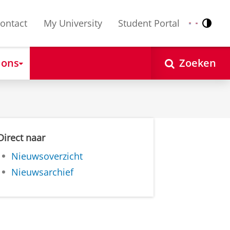
ontact
My University
Student Portal
Contr
Nederlands
English
 ons
Zoeken
Direct naar
Nieuwsoverzicht
Nieuwsarchief