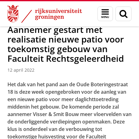
Skip
Skip
Over ons
Actueel
Nieuws
Nieuwsberichten
Menu
Zoek
to
to
en
Content
Navigation
zoeken
Aannemer gestart met
realisatie nieuwe patio voor
toekomstig gebouw van
Faculteit Rechtsgeleerdheid
12 april 2022
Het dak van het pand aan de Oude Boteringestraat
18 is deze week opengebroken voor de aanleg van
een nieuwe patio voor meer daglichttoetreding
middenin het gebouw. De komende periode zal
aannemer Visser & Smit Bouw meer vloervelden van
de onderliggende verdiepingen openmaken. Deze
klus is onderdeel van de verbouwing tot
toekomstige huisvesting voor de Faculteit