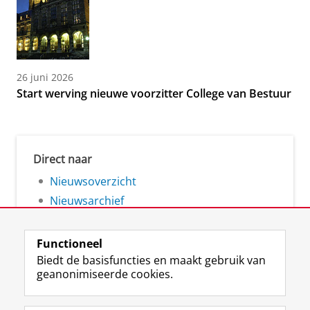
26 juni 2026
Start werving nieuwe voorzitter College van Bestuur
Direct naar
Nieuwsoverzicht
Nieuwsarchief
Functioneel
Biedt de basisfuncties en maakt gebruik van
geanonimiseerde cookies.
F
L
R
I
Y
Volg de RUG