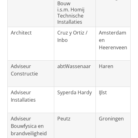
Bouw
i.s.m. Homij
Technische
Installaties
Architect
Cruz y Ortiz /
Amsterdam
Inbo
en
Heerenveen
Adviseur
abtWassenaar
Haren
Constructie
Adviseur
Syperda Hardy
IJlst
Installaties
Adviseur
Peutz
Groningen
Bouwfysica en
brandveiligheid