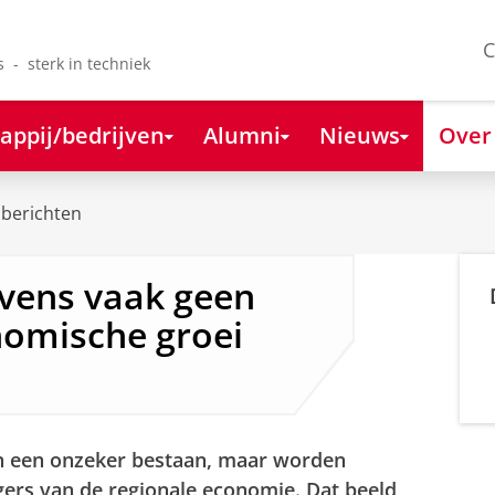
C
s - sterk in techniek
appij/bedrijven
Alumni
Nieuws
Over
berichten
avens vaak geen
nomische groei
en een onzeker bestaan, maar worden
jagers van de regionale economie. Dat beeld