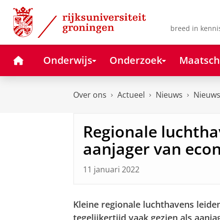
Skip
Skip
to
to
Content
Navigation
breed in kenni
Home
Onderwijs
Onderzoek
Maatsch
Over ons
Actueel
Nieuws
Nieuws
Regionale luchth
aanjager van eco
11 januari 2022
Kleine regionale luchthavens leid
tegelijkertijd vaak gezien als aan