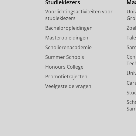
Studiekiezers
Maa
Voorlichtingsactiviteiten voor
Univ
studiekiezers
Gro
Bacheloropleidingen
Zoe
Masteropleidingen
Tal
Scholierenacademie
Sam
Cen
Summer Schools
Tec
Honours College
Uni
Promotietrajecten
Car
Veelgestelde vragen
Stu
Sch
Sam