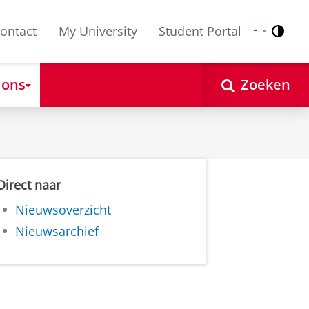
ontact
My University
Student Portal
Contr
Nederlands
English
 ons
Zoeken
Direct naar
Nieuwsoverzicht
Nieuwsarchief