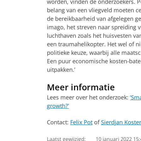
worden, vinden de onderzoekers. P
belang van een vliegveld moeten ce
de bereikbaarheid van afgelegen g
imago, het streven naar spreiding v
luchthaven zoals het huisvesten v
een traumahelikopter. Het wel of ni
politieke keuze, waarbij alle maa
Een puur economische kosten-baten 
uitpakken.’
Meer informatie
Lees meer over het onderzoek:
‘Sma
growth?’
Contact:
Felix Pot
of
Sierdjan Koste
Laatst gewijzigd:
10 januari 2022 15: