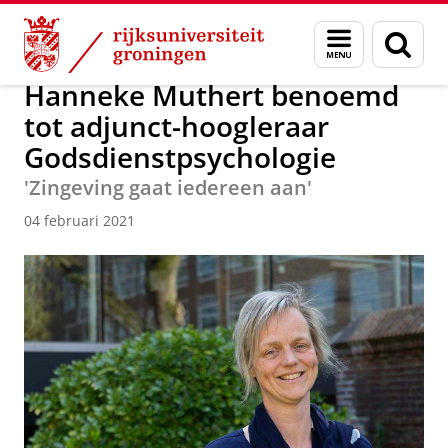
Skip
Skip
Over ons
Actueel
Nieuws
Nieuwsberichten
Menu
Zoek
to
to
en
Content
Navigation
zoeken
Hanneke Muthert benoemd
tot adjunct-hoogleraar
Godsdienstpsychologie
'Zingeving gaat iedereen aan'
04 februari 2021