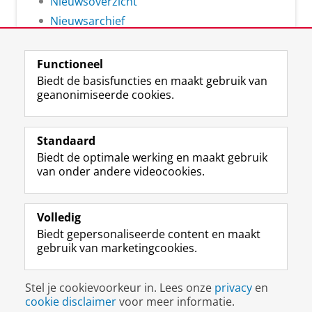
Nieuwsoverzicht
Nieuwsarchief
Functioneel
Biedt de basisfuncties en maakt gebruik van
geanonimiseerde cookies.
F
L
R
I
Y
Volg de RUG
a
i
S
n
o
Standaard
c
n
S
s
u
Biedt de optimale werking en maakt gebruik
e
k
-
t
T
Studiekiezers
van onder andere videocookies.
b
e
f
a
u
Maatschappij/bedrijven
o
d
e
g
b
o
I
e
r
e
Alumni
k
n
d
a
-
Volledig
p
-
R
m
k
Biedt gepersonaliseerde content en maakt
Over ons
a
p
i
-
a
gebruik van marketingcookies.
g
a
j
a
n
i
g
k
c
a
Disclaimer & Copyright
Privacy
Cookies
n
i
s
c
a
Stel je cookievoorkeur in. Lees onze
privacy
en
Inloggen
a
n
u
o
l
cookie disclaimer
voor meer informatie.