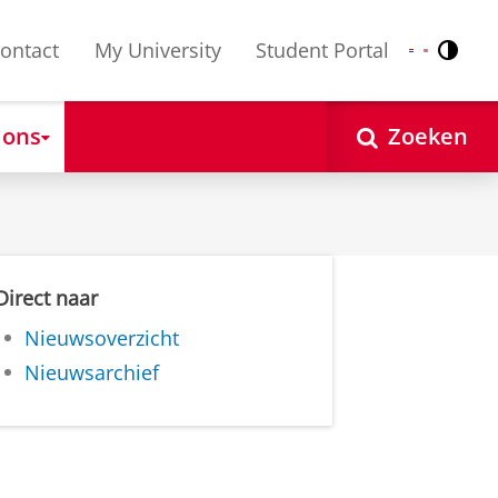
ontact
My University
Student Portal
Contr
Nederlands
English
 ons
Zoeken
Direct naar
Nieuwsoverzicht
Nieuwsarchief