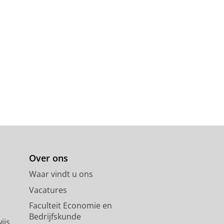
Over ons
Waar vindt u ons
Vacatures
Faculteit Economie en
Bedrijfskunde
ijs