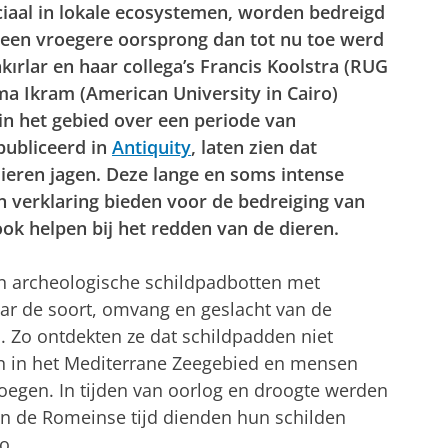
iaal in lokale ecosystemen, worden bedreigd
 een vroegere oorsprong dan tot nu toe werd
ırlar en haar collega’s Francis Koolstra (RUG
a Ikram (American University in Cairo)
n het gebied over een periode van
publiceerd in
Antiquity
, laten zien dat
ieren jagen. Deze lange en soms intense
n verklaring bieden voor de bedreiging van
ook helpen bij het redden van de dieren.
ken archeologische schildpadbotten met
ar de soort, omvang en geslacht van de
 Zo ontdekten ze dat schildpadden niet
en in het Mediterrane Zeegebied en mensen
oegen. In tijden van oorlog en droogte werden
In de Romeinse tijd dienden hun schilden
o.