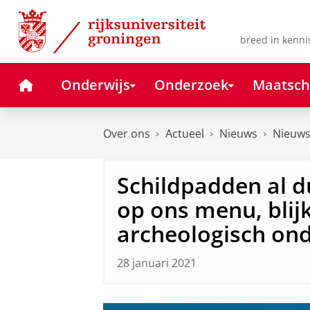
Skip
Skip
to
to
Content
Navigation
breed in kenni
Home
Onderwijs
Onderzoek
Maatsch
Over ons
Actueel
Nieuws
Nieuws
Schildpadden al d
op ons menu, blijk
archeologisch on
28 januari 2021