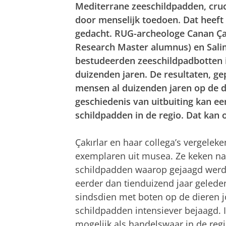
Mediterrane zeeschildpadden, cruc
door menselijk toedoen. Dat heeft
gedacht. RUG-archeologe Canan Çak
Research Master alumnus) en Salim
bestudeerden zeeschildpadbotten i
duizenden jaren. De resultaten, ge
mensen al duizenden jaren op de d
geschiedenis van uitbuiting kan ee
schildpadden in de regio. Dat kan 
Çakırlar en haar collega’s vergele
exemplaren uit musea. Ze keken na
schildpadden waarop gejaagd werd.
eerder dan tienduizend jaar geled
sindsdien met boten op de dieren j
schildpadden intensiever bejaagd. 
mogelijk als handelswaar in de regi