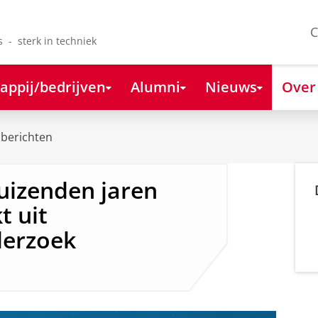
C
s - sterk in techniek
appij/bedrijven
Alumni
Nieuws
Over
berichten
uizenden jaren
t uit
derzoek