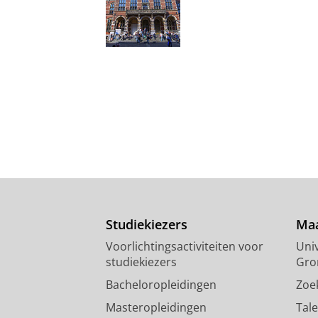
Studiekiezers
Maa
Voorlichtingsactiviteiten voor
Univ
studiekiezers
Gro
Bacheloropleidingen
Zoe
Masteropleidingen
Tal