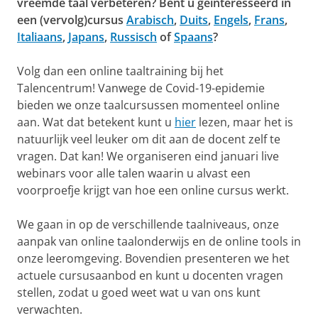
vreemde taal verbeteren? Bent u geïnteresseerd in
een (vervolg)cursus
Arabisch
,
Duits
,
Engels
,
Frans
,
Italiaans
,
Japans
,
Russisch
of
Spaans
?
Volg dan een online taaltraining bij het
Talencentrum! Vanwege de Covid-19-epidemie
bieden we onze taalcursussen momenteel online
aan. Wat dat betekent kunt u
hier
lezen, maar het is
natuurlijk veel leuker om dit aan de docent zelf te
vragen. Dat kan! We organiseren eind januari live
webinars voor alle talen waarin u alvast een
voorproefje krijgt van hoe een online cursus werkt.
We gaan in op de verschillende taalniveaus, onze
aanpak van online taalonderwijs en de online tools in
onze leeromgeving. Bovendien presenteren we het
actuele cursusaanbod en kunt u docenten vragen
stellen, zodat u goed weet wat u van ons kunt
verwachten.