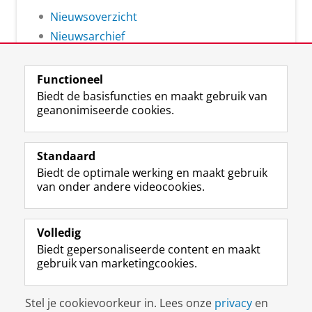
Nieuwsoverzicht
Nieuwsarchief
Functioneel
Biedt de basisfuncties en maakt gebruik van
geanonimiseerde cookies.
F
L
R
I
Y
Volg de RUG
a
i
S
n
o
Standaard
c
n
S
s
u
Biedt de optimale werking en maakt gebruik
e
k
-
t
T
Studiekiezers
van onder andere videocookies.
b
e
f
a
u
Maatschappij/bedrijven
o
d
e
g
b
o
I
e
r
e
Alumni
k
n
d
a
-
Volledig
p
-
R
m
k
Biedt gepersonaliseerde content en maakt
Over ons
a
p
i
-
a
gebruik van marketingcookies.
g
a
j
a
n
i
g
k
c
a
Disclaimer & Copyright
Privacy
Cookies
n
i
s
c
a
Stel je cookievoorkeur in. Lees onze
privacy
en
Inloggen