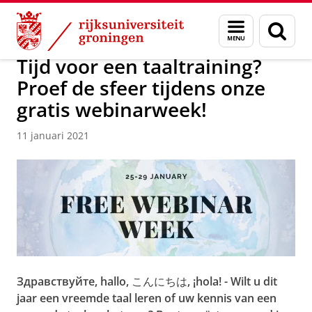
Skip
Skip
Over ons
Actueel
Nieuws
Nieuwsberichten
Menu
Zoek
to
to
en
Content
Navigation
zoeken
Tijd voor een taaltraining?
Proef de sfeer tijdens onze
gratis webinarweek!
11 januari 2021
Здравствуйте, hallo, こんにちは, ¡hola! - Wilt u dit
jaar een vreemde taal leren of uw kennis van een