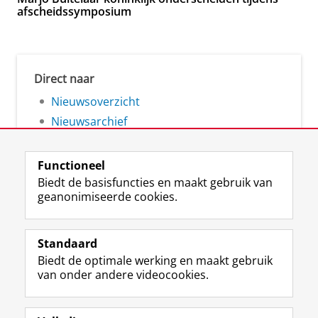
afscheidssymposium
Direct naar
Nieuwsoverzicht
Nieuwsarchief
Functioneel
Biedt de basisfuncties en maakt gebruik van
geanonimiseerde cookies.
F
L
R
I
Y
Volg de RUG
a
i
S
n
o
Standaard
c
n
S
s
u
Biedt de optimale werking en maakt gebruik
e
k
-
t
T
Studiekiezers
van onder andere videocookies.
b
e
f
a
u
Maatschappij/bedrijven
o
d
e
g
b
o
I
e
r
e
Alumni