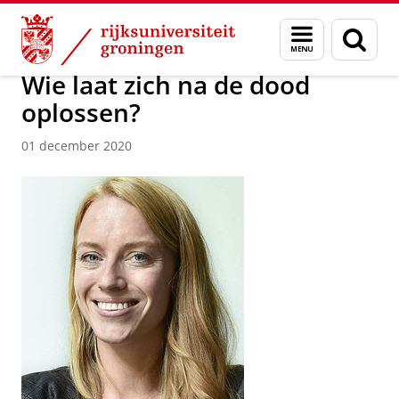
Skip
Skip
Over ons
Actueel
Nieuws
Nieuwsberichten
Menu
Zoek
to
to
en
Content
Navigation
zoeken
Wie laat zich na de dood
oplossen?
01 december 2020