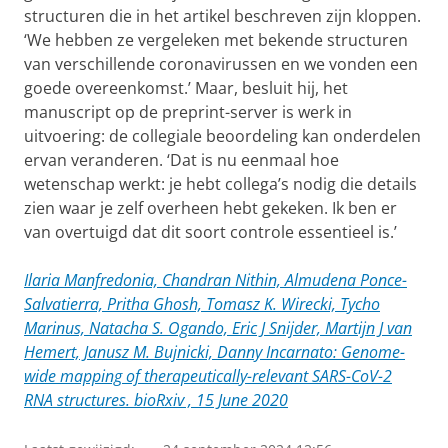
structuren die in het artikel beschreven zijn kloppen.
‘We hebben ze vergeleken met bekende structuren
van verschillende coronavirussen en we vonden een
goede overeenkomst.’ Maar, besluit hij, het
manuscript op de preprint-server is werk in
uitvoering: de collegiale beoordeling kan onderdelen
ervan veranderen. ‘Dat is nu eenmaal hoe
wetenschap werkt: je hebt collega’s nodig die details
zien waar je zelf overheen hebt gekeken. Ik ben er
van overtuigd dat dit soort controle essentieel is.’
Ilaria Manfredonia, Chandran Nithin, Almudena Ponce-
Salvatierra, Pritha Ghosh, Tomasz K. Wirecki, Tycho
Marinus, Natacha S. Ogando, Eric J Snijder, Martijn J van
Hemert, Janusz M. Bujnicki, Danny Incarnato: Genome-
wide mapping of therapeutically-relevant SARS-CoV-2
RNA structures. bioRxiv , 15 June 2020