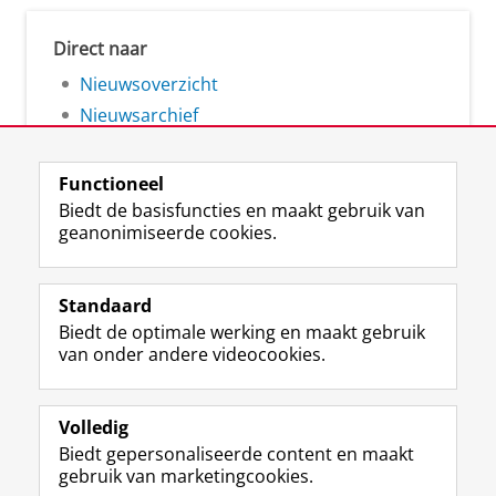
Direct naar
Nieuwsoverzicht
Nieuwsarchief
Functioneel
Biedt de basisfuncties en maakt gebruik van
geanonimiseerde cookies.
F
L
R
I
Y
Volg de RUG
a
i
S
n
o
Standaard
c
n
S
s
u
Biedt de optimale werking en maakt gebruik
e
k
-
t
T
Studiekiezers
van onder andere videocookies.
b
e
f
a
u
Maatschappij/bedrijven
o
d
e
g
b
o
I
e
r
e
Alumni
k
n
d
a
-
Volledig
p
-
R
m
k
Biedt gepersonaliseerde content en maakt
Over ons
a
p
i
-
a
gebruik van marketingcookies.
g
a
j
a
n