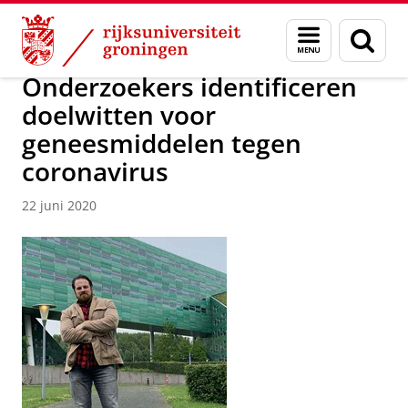
Skip
Skip
Over ons
Actueel
Nieuws
Nieuwsberichten
Menu
Zoek
to
to
en
Content
Navigation
zoeken
Onderzoekers identificeren
doelwitten voor
geneesmiddelen tegen
coronavirus
22 juni 2020