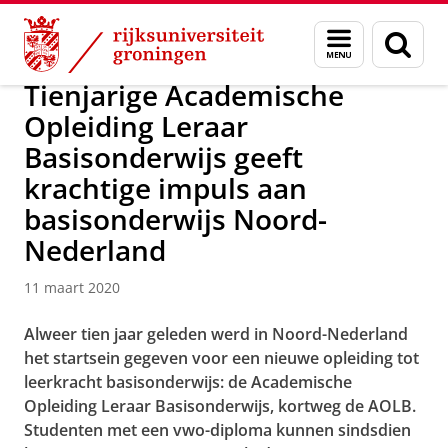
Skip
Skip
Over ons
Actueel
Nieuws
Nieuwsberichten
Menu
Zoek
to
to
en
Content
Navigation
zoeken
Tienjarige Academische
Opleiding Leraar
Basisonderwijs geeft
krachtige impuls aan
basisonderwijs Noord-
Nederland
11 maart 2020
Alweer tien jaar geleden werd in Noord-Nederland
het startsein gegeven voor een nieuwe opleiding tot
leerkracht basisonderwijs: de Academische
Opleiding Leraar Basisonderwijs, kortweg de AOLB.
Studenten met een vwo-diploma kunnen sindsdien