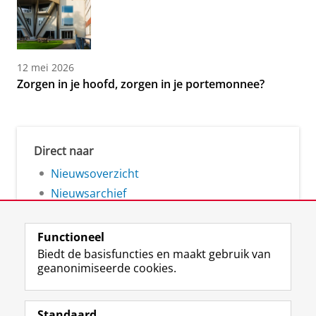
12 mei 2026
Zorgen in je hoofd, zorgen in je portemonnee?
Direct naar
Nieuwsoverzicht
Nieuwsarchief
Functioneel
Biedt de basisfuncties en maakt gebruik van
geanonimiseerde cookies.
F
L
R
I
Y
Volg de RUG
a
i
S
n
o
Standaard