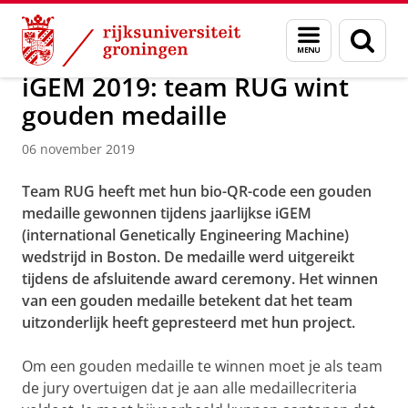
Skip
Skip
Over ons
Actueel
Nieuws
Nieuwsberichten
Menu
Zoek
to
to
en
Content
Navigation
zoeken
iGEM 2019: team RUG wint
gouden medaille
06 november 2019
Team RUG heeft met hun bio-QR-code een gouden
medaille gewonnen tijdens jaarlijkse iGEM
(international Genetically Engineering Machine)
wedstrijd in Boston. De medaille werd uitgereikt
tijdens de afsluitende award ceremony. Het winnen
van een gouden medaille betekent dat het team
uitzonderlijk heeft gepresteerd met hun project.
Om een gouden medaille te winnen moet je als team
de jury overtuigen dat je aan alle medaillecriteria