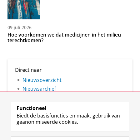
09 juli 2026
Hoe voorkomen we dat medicijnen in het milieu
terechtkomen?
Direct naar
Nieuwsoverzicht
Nieuwsarchief
Functioneel
Biedt de basisfuncties en maakt gebruik van
geanonimiseerde cookies.
F
L
R
I
Y
Volg de RUG
a
i
S
n
o