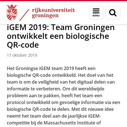
Skip
Skip
Over ons
Actueel
Nieuws
Nieuwsberichten
Menu
Zoek
to
to
en
Content
Navigation
zoeken
iGEM 2019: Team Groningen
ontwikkelt een biologische
QR-code
17 oktober 2019
Het Groningse iGEM team 2019 heeft een
biologische QR-code ontwikkeld. Het doel van het
team is om de veiligheid van het digitaal delen van
informatie te verbeteren. Om dit wereldwijde
probleem aan te pakken, heeft het team een
protocol ontwikkeld om gevoelige informatie via een
biologische QR-code te delen. Met dit nieuwe idee
neemt het team deel aan de jaarlijkse iGEM-
competitie bij de Massachusetts Institute of