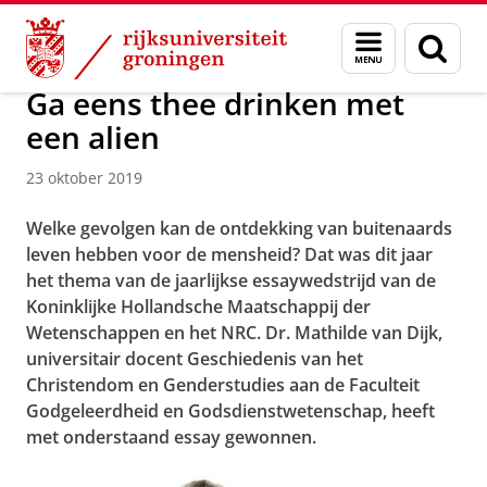
Skip
Skip
Over ons
Actueel
Nieuws
Nieuwsberichten
Menu
Zoek
to
to
en
Content
Navigation
zoeken
Ga eens thee drinken met
een alien
23 oktober 2019
Welke gevolgen kan de ontdekking van buitenaards
leven hebben voor de mensheid? Dat was dit jaar
het thema van de jaarlijkse essaywedstrijd van de
Koninklijke Hollandsche Maatschappij der
Wetenschappen en het NRC. Dr. Mathilde van Dijk,
universitair docent Geschiedenis van het
Christendom en Genderstudies aan de Faculteit
Godgeleerdheid en Godsdienstwetenschap, heeft
met onderstaand essay gewonnen.