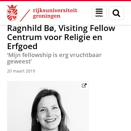
Skip
Skip
Over ons
Actueel
Nieuws
Nieuwsberichten
Menu
Zoek
to
to
en
Content
Navigation
zoeken
Ragnhild Bø, Visiting Fellow
Centrum voor Religie en
Erfgoed
‘Mijn fellowship is erg vruchtbaar
geweest’
20 maart 2019