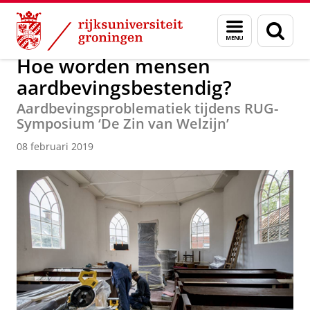
Skip
Skip
Over ons
Actueel
Nieuws
Nieuwsberichten
Menu
Zoek
to
to
en
Content
Navigation
zoeken
Hoe worden mensen
aardbevingsbestendig?
Aardbevingsproblematiek tijdens RUG-
Symposium ‘De Zin van Welzijn’
08 februari 2019