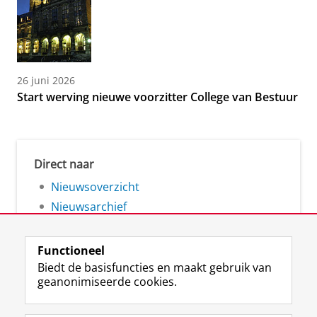
26 juni 2026
Start werving nieuwe voorzitter College van Bestuur
Direct naar
Nieuwsoverzicht
Nieuwsarchief
Functioneel
Biedt de basisfuncties en maakt gebruik van
geanonimiseerde cookies.
F
L
R
I
Y
Volg de RUG