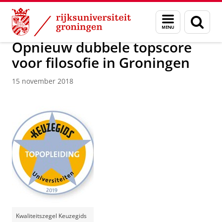
Skip
Skip
Over ons
Actueel
Nieuws
Nieuwsberichten
Menu
Zoek
to
to
en
Content
Navigation
zoeken
Opnieuw dubbele topscore
voor filosofie in Groningen
15 november 2018
Kwaliteitszegel Keuzegids