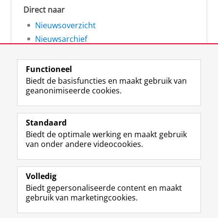
Direct naar
Nieuwsoverzicht
Nieuwsarchief
Functioneel
Biedt de basisfuncties en maakt gebruik van
geanonimiseerde cookies.
F
L
R
I
Y
Volg de RUG
a
i
S
n
o
Standaard
c
n
S
s
u
Biedt de optimale werking en maakt gebruik
e
k
-
t
T
Studiekiezers
van onder andere videocookies.
b
e
f
a
u
Maatschappij/bedrijven
o
d
e
g
b
o
I
e
r
e
Alumni
k
n
d
a
-
Volledig
p
-
R
m
k
Biedt gepersonaliseerde content en maakt
Over ons
a
p
i
-
a
gebruik van marketingcookies.
g
a
j
a
n
i
g
k
c
a