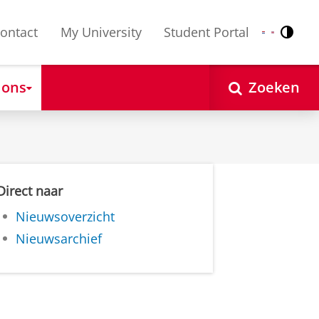
ontact
My University
Student Portal
Contr
Nederlands
English
 ons
Zoeken
Direct naar
Nieuwsoverzicht
Nieuwsarchief