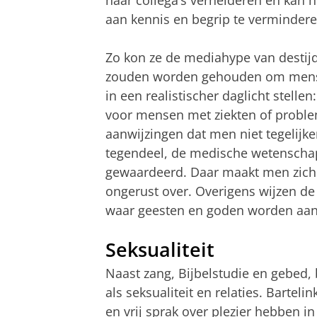
haar collega’s verhelderen en kan
aan kennis en begrip te vermindere
Zo kon ze de mediahype van destij
zouden worden gehouden om mense
in een realistischer daglicht stellen
voor mensen met ziekten of proble
aanwijzingen dat men niet tegelijker
tegendeel, de medische wetenschap
gewaardeerd. Daar maakt men zich
ongerust over. Overigens wijzen de k
waar geesten en goden worden aange
Seksualiteit
Naast zang, Bijbelstudie en gebed
als seksualiteit en relaties. Barte
en vrij sprak over plezier hebben i