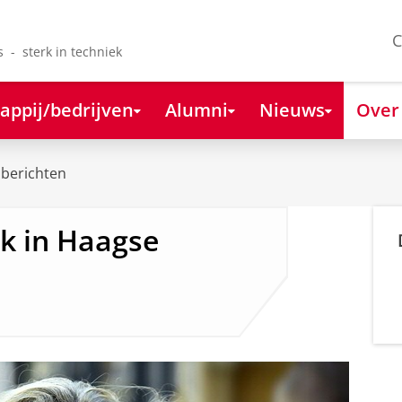
C
s - sterk in techniek
appij/bedrijven
Alumni
Nieuws
Over
berichten
k in Haagse