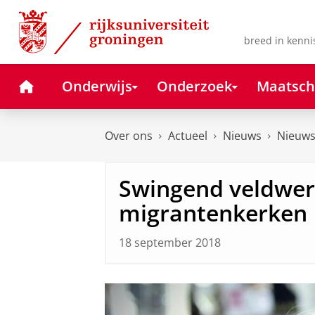
Skip
Skip
to
to
Content
Navigation
breed in kenni
Home
Onderwijs
Onderzoek
Maatsch
Over ons
Actueel
Nieuws
Nieuws
Swingend veldwer
migrantenkerken
18 september 2018