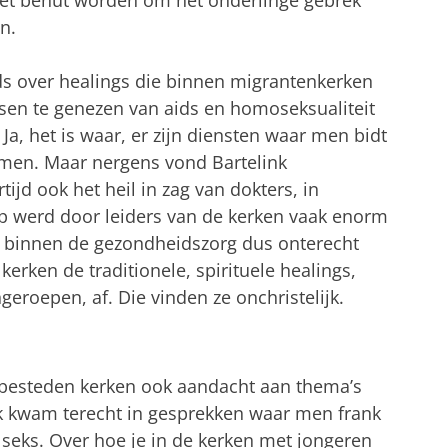
 het benut worden om het onderlinge gebrek
n.
ds over healings die binnen migrantenkerken
n te genezen van aids en homoseksualiteit
: Ja, het is waar, er zijn diensten waar men bidt
men. Maar nergens vond Bartelink
tijd ook het heil in zag van dokters, in
 werd door leiders van de kerken vaak enorm
 binnen de gezondheidszorg dus onterecht
erken de traditionele, spirituele healings,
roepen, af. Die vinden ze onchristelijk.
, besteden kerken ook aandacht aan thema’s
link kwam terecht in gesprekken waar men frank
n seks. Over hoe je in de kerken met jongeren