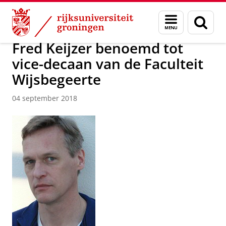
Skip
Skip
Over ons
Actueel
Nieuws
Nieuwsberichten
Menu
Zoek
to
to
en
Content
Navigation
zoeken
Fred Keijzer benoemd tot
vice-decaan van de Faculteit
Wijsbegeerte
04 september 2018