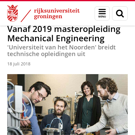
Skip
Skip
Over ons
Actueel
Nieuws
Nieuwsberichten
Menu
Zoek
to
to
en
Content
Navigation
zoeken
​Vanaf 2019 masteropleiding
Mechanical Engineering
'Universiteit van het Noorden' breidt
technische opleidingen uit
18 juli 2018