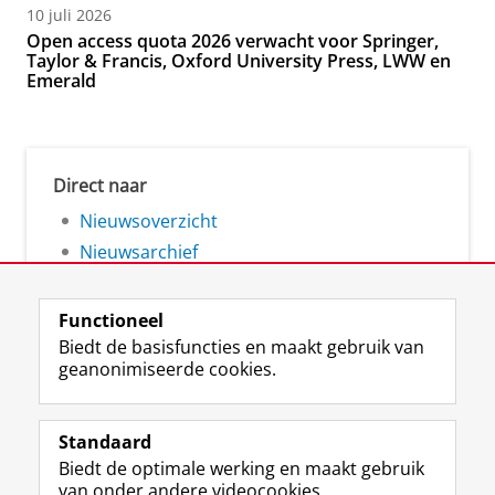
10 juli 2026
Open access quota 2026 verwacht voor Springer,
Taylor & Francis, Oxford University Press, LWW en
Emerald
Direct naar
Nieuwsoverzicht
Nieuwsarchief
Functioneel
Biedt de basisfuncties en maakt gebruik van
geanonimiseerde cookies.
F
L
R
I
Y
Volg de RUG
a
i
S
n
o
Standaard
c
n
S
s
u
Biedt de optimale werking en maakt gebruik
e
k
-
t
T
Studiekiezers
van onder andere videocookies.