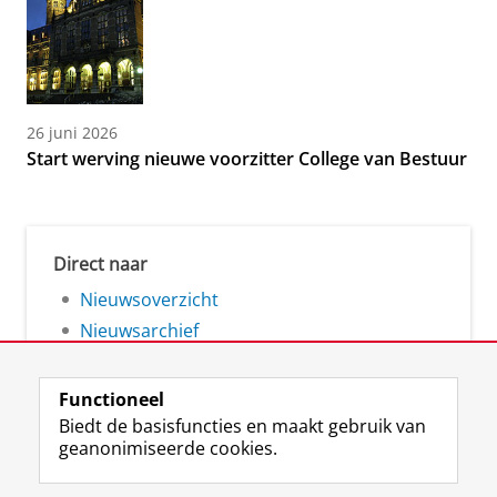
26 juni 2026
Start werving nieuwe voorzitter College van Bestuur
Direct naar
Nieuwsoverzicht
Nieuwsarchief
Functioneel
Biedt de basisfuncties en maakt gebruik van
geanonimiseerde cookies.
F
L
R
I
Y
Volg de RUG