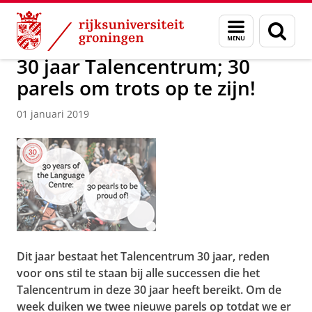
Skip
Skip
Over ons
Actueel
Nieuws
Nieuwsberichten
Menu
Zoek
to
to
en
Content
Navigation
zoeken
30 jaar Talencentrum; 30
parels om trots op te zijn!
01 januari 2019
Dit jaar bestaat het Talencentrum 30 jaar, reden
voor ons stil te staan bij alle successen die het
Talencentrum in deze 30 jaar heeft bereikt. Om de
week duiken we twee nieuwe parels op totdat we er