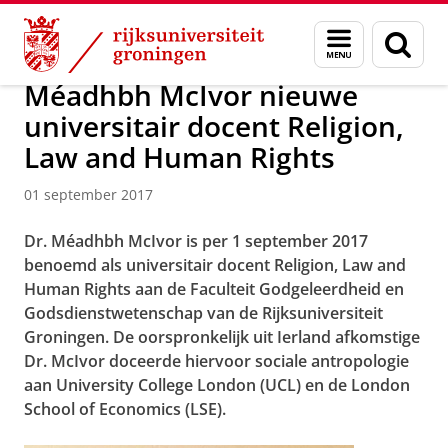
Skip
Skip
Over ons
Actueel
Nieuws
Nieuwsberichten
Menu
Zoek
to
to
en
Content
Navigation
zoeken
Méadhbh McIvor nieuwe
universitair docent Religion,
Law and Human Rights
01 september 2017
Dr. Méadhbh McIvor is per 1 september 2017
benoemd als universitair docent Religion, Law and
Human Rights aan de Faculteit Godgeleerdheid en
Godsdienstwetenschap van de Rijksuniversiteit
Groningen. De oorspronkelijk uit Ierland afkomstige
Dr. McIvor doceerde hiervoor sociale antropologie
aan University College London (UCL) en de London
School of Economics (LSE).