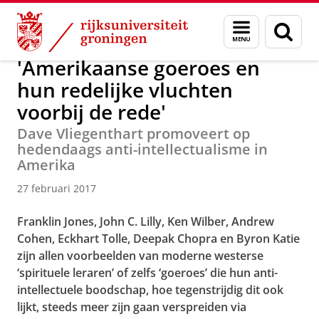
Skip
Skip
Over ons
Actueel
Nieuws
Nieuwsberichten
Menu
Zoek
to
to
en
Content
Navigation
zoeken
'Amerikaanse goeroes en
hun redelijke vluchten
voorbij de rede'
Dave Vliegenthart promoveert op
hedendaags anti-intellectualisme in
Amerika
27 februari 2017
Franklin Jones, John C. Lilly, Ken Wilber, Andrew
Cohen, Eckhart Tolle, Deepak Chopra en Byron Katie
zijn allen voorbeelden van moderne westerse
‘spirituele leraren’ of zelfs ‘goeroes’ die hun anti-
intellectuele boodschap, hoe tegenstrijdig dit ook
lijkt, steeds meer zijn gaan verspreiden via