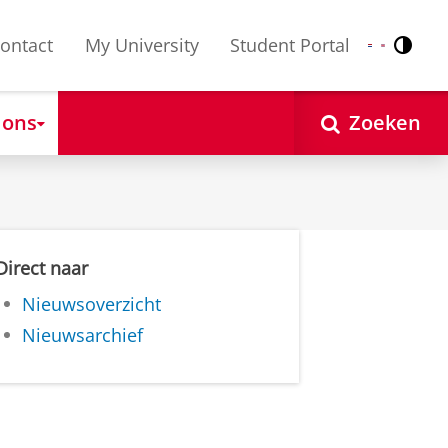
ontact
My University
Student Portal
Contr
Nederlands
English
 ons
Zoeken
Direct naar
Nieuwsoverzicht
Nieuwsarchief