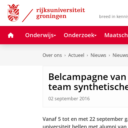
Skip
Skip
to
to
Content
Navigation
breed in kenni
Home
Onderwijs
Onderzoek
Maatsch
Over ons
Actueel
Nieuws
Nieuws
Belcampagne van 
team synthetische
02 september 2016
Vanaf 5 tot en met 22 september 
universiteit bellen met alumni van