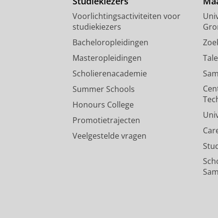
Studiekiezers
Maa
Voorlichtingsactiviteiten voor
Univ
studiekiezers
Gro
Bacheloropleidingen
Zoe
Masteropleidingen
Tal
Scholierenacademie
Sam
Cen
Summer Schools
Tec
Honours College
Uni
Promotietrajecten
Car
Veelgestelde vragen
Stu
Sch
Sam