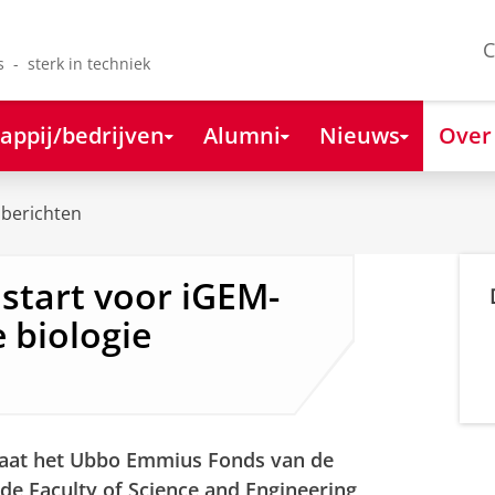
C
s - sterk in techniek
appij/bedrijven
Alumni
Nieuws
Over
berichten
start voor iGEM-
 biologie
gaat het Ubbo Emmius Fonds van de
 de Faculty of Science and Engineering