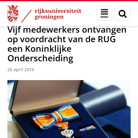
Skip
Skip
Over ons
Actueel
Nieuws
Nieuwsberichten
Menu
Zoek
to
to
en
Content
Navigation
zoeken
Vijf medewerkers ontvangen
op voordracht van de RUG
een Koninklijke
Onderscheiding
26 april 2016