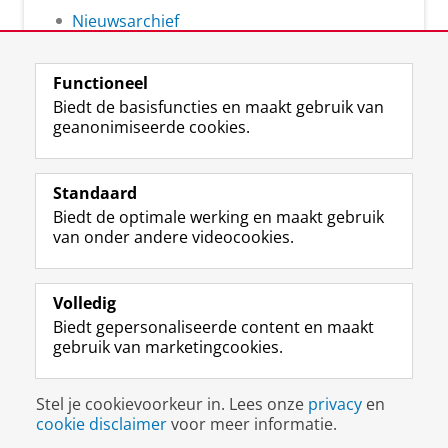
Nieuwsarchief
Functioneel
Biedt de basisfuncties en maakt gebruik van
geanonimiseerde cookies.
F
L
R
I
Y
Volg de RUG
a
i
S
n
o
Standaard
c
n
S
s
u
Biedt de optimale werking en maakt gebruik
e
k
-
t
T
Studiekiezers
van onder andere videocookies.
b
e
f
a
u
Maatschappij/bedrijven
o
d
e
g
b
o
I
e
r
e
Alumni
k
n
d
a
-
Volledig
p
-
R
m
k
Biedt gepersonaliseerde content en maakt
Over ons
a
p
i
-
a
gebruik van marketingcookies.
g
a
j
a
n
i
g
k
c
a
Disclaimer & Copyright
Privacy
Cookies
n
i
s
c
a
Stel je cookievoorkeur in. Lees onze
privacy
en
Inloggen
a
n
u
o
l
cookie disclaimer
voor meer informatie.
R
a
n
u
R