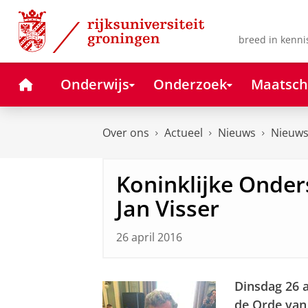
Skip
Skip
to
to
Content
Navigation
breed in kenni
Home
Onderwijs
Onderzoek
Maatsch
Over ons
Actueel
Nieuws
Nieuws
Koninklijke Onder
Jan Visser
26 april 2016
Dinsdag 26 a
de Orde van