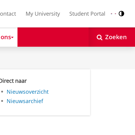
ontact
My University
Student Portal
Contr
Nederlands
English
 ons
Zoeken
Direct naar
Nieuwsoverzicht
Nieuwsarchief