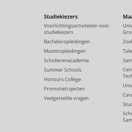
Studiekiezers
Maa
Voorlichtingsactiviteiten voor
Univ
studiekiezers
Gro
Bacheloropleidingen
Zoe
Masteropleidingen
Tal
Scholierenacademie
Sam
Cen
Summer Schools
Tec
Honours College
Uni
Promotietrajecten
Car
Veelgestelde vragen
Stu
Sch
Sam