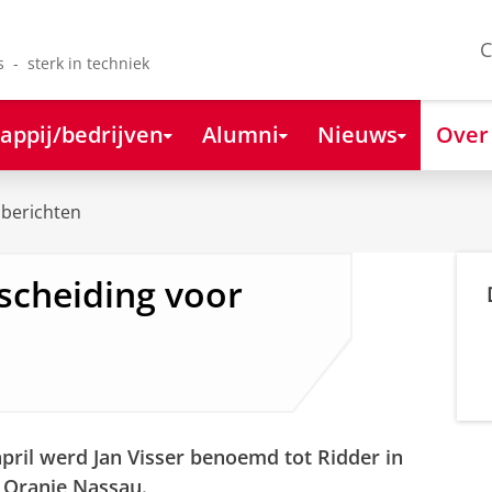
C
s - sterk in techniek
appij/bedrijven
Alumni
Nieuws
Over
berichten
scheiding voor
pril werd Jan Visser benoemd tot Ridder in
 Oranje Nassau.