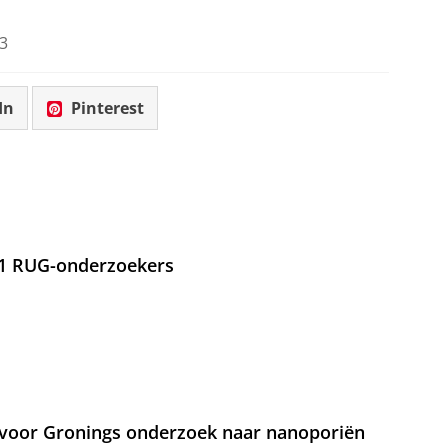
3
In
Pinterest
21 RUG-onderzoekers
voor Gronings onderzoek naar nanoporiën