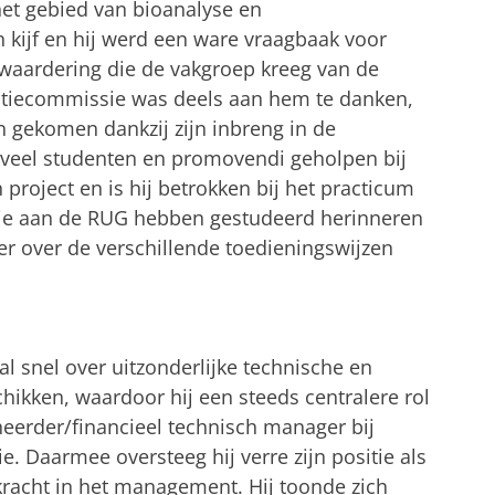
et gebied van bioanalyse en
 kijf en hij werd een ware vraagbaak voor
waardering die de vakgroep kreeg van de
tatiecommissie was deels aan hem te danken,
jn gekomen dankzij zijn inbreng in de
j veel studenten en promovendi geholpen bij
project en is hij betrokken bij het practicum
die aan de RUG hebben gestudeerd herinneren
er over de verschillende toedieningswijzen
l snel over uitzonderlijke technische en
chikken, waardoor hij een steeds centralere rol
eheerder/financieel technisch manager bij
. Daarmee oversteeg hij verre zijn positie als
kracht in het management. Hij toonde zich