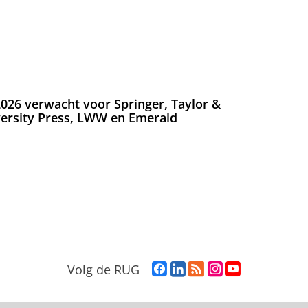
026 verwacht voor Springer, Taylor &
versity Press, LWW en Emerald
F
L
R
I
Y
Volg de RUG
a
i
S
n
o
c
n
S
s
u