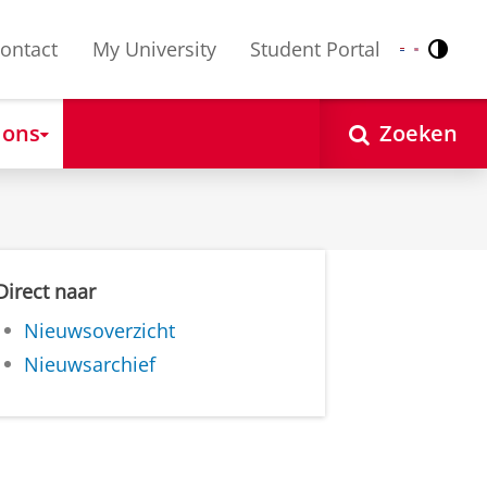
ontact
My University
Student Portal
Contr
Nederlands
English
 ons
Zoeken
Direct naar
Nieuwsoverzicht
Nieuwsarchief