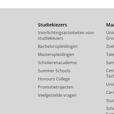
Studiekiezers
Maa
Voorlichtingsactiviteiten voor
Univ
studiekiezers
Gro
Bacheloropleidingen
Zoe
Masteropleidingen
Tal
Scholierenacademie
Sam
Cen
Summer Schools
Tec
Honours College
Uni
Promotietrajecten
Car
Veelgestelde vragen
Stu
Sch