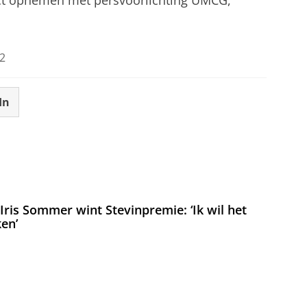
act opnemen met persvoorlichting UMCG,
2
In
ris Sommer wint Stevinpremie: ‘Ik wil het
en’