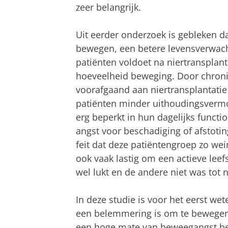
zeer belangrijk.
Uit eerder onderzoek is gebleken da
bewegen, een betere levensverwacht
patiënten voldoet na niertransplanta
hoeveelheid beweging. Door chronis
voorafgaand aan niertransplantati
patiënten minder uithoudingsvermo
erg beperkt in hun dagelijks functi
angst voor beschadiging of afstotin
feit dat deze patiëntengroep zo wei
ook vaak lastig om een actieve leef
wel lukt en de andere niet was tot n
In deze studie is voor het eerst we
een belemmering is om te bewegen 
een hoge mate van beweegangst be