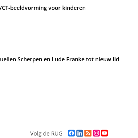
T/CT-beeldvorming voor kinderen
lien Scherpen en Lude Franke tot nieuw lid
F
L
R
I
Y
Volg de RUG