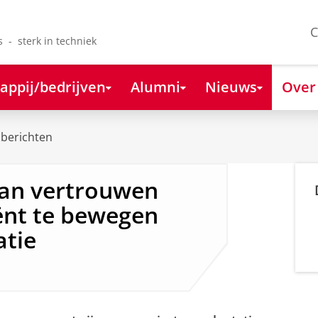
C
s - sterk in techniek
appij/bedrijven
Alumni
Nieuws
Over
berichten
aan vertrouwen
nt te bewegen
atie