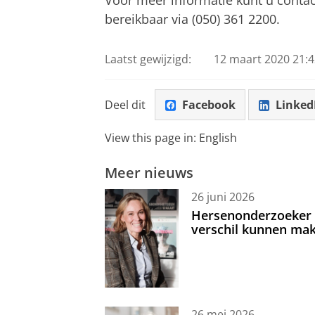
Voor meer informatie kunt u cont
bereikbaar via (050) 361 2200.
Laatst gewijzigd:
12 maart 2020 21:4
Deel dit
Facebook
Linked
View this page in:
English
Meer nieuws
26 juni 2026
Hersenonderzoeker I
verschil kunnen mak
26 mei 2026