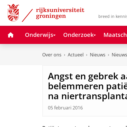
Skip
Skip
to
to
Content
Navigation
breed in kenni
Home
Onderwijs
Onderzoek
Maatsch
Over ons
Actueel
Nieuws
Nieuws
Angst en gebrek 
belemmeren patië
na niertransplant
05 februari 2016